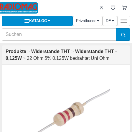
KATALOG
Privatkunde
DE
Togg
navi
Produkte
>
Widerstande THT
>
Widerstande THT -
0,125W
>
22 Ohm 5% 0.125W bedrahtet Uni Ohm