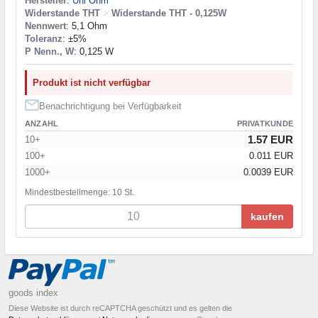
Hersteller
:
Uni Ohm
Widerstande THT
>
Widerstande THT - 0,125W
Nennwert
: 5,1 Ohm
Toleranz
: ±5%
P Nenn., W
: 0,125 W
Produkt ist nicht verfügbar
Benachrichtigung bei Verfügbarkeit
ANZAHL
PRIVATKUNDE
1.57 EUR
10+
100+
0.011 EUR
1000+
0.0039 EUR
Mindestbestellmenge: 10 St.
kaufen
goods index
Diese Website ist durch reCAPTCHA geschützt und es gelten die