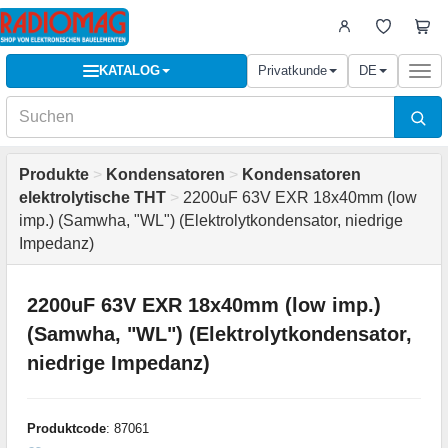
KATALOG
Privatkunde
DE
Togg
navi
Produkte
>
Kondensatoren
>
Kondensatoren
elektrolytische THT
>
2200uF 63V EXR 18x40mm (low
imp.) (Samwha, "WL") (Elektrolytkondensator, niedrige
Impedanz)
2200uF 63V EXR 18x40mm (low imp.)
(Samwha, "WL") (Elektrolytkondensator,
niedrige Impedanz)
Produktcode
: 87061