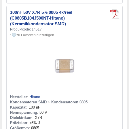
100nF 50V X7R 5% 0805 4k/reel
(C0805B104J500NT-Hitano)
(Keramikkondensator SMD)
Produktcode: 14517
zu Favoriten hinzufügen
1
Hersteller
:
Hitano
Kondensatoren SMD
>
Kondensatoren 0805
Kapazität
: 100 nF
Nennspannung
: 50 V
Dielektrikum
: X7R
Präzision
: ±5% J
Größentyp
: 0805