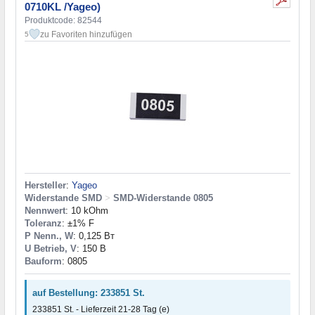
0710KL /Yageo)
Produktcode: 82544
zu Favoriten hinzufügen
5
Hersteller
:
Yageo
Widerstande SMD
>
SMD-Widerstande 0805
Nennwert
: 10 kOhm
Toleranz
: ±1% F
P Nenn., W
: 0,125 Вт
U Betrieb, V
: 150 В
Bauform
: 0805
auf Bestellung: 233851 St.
233851 St. - Lieferzeit 21-28 Tag (e)