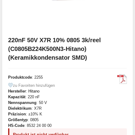
220nF 50V X7R 10% 0805 3k/reel
(C0805B224K500N3-Hitano)
(Keramikkondensator SMD)
Produktcode
: 2255
zu Favoriten hinzufügen
Hersteller
:
Hitano
Kapazität
: 220 nF
Nennspannung
: 50 V
Dielektrikum
: X7R
Präzision
: ±10% K
Größentyp
: 0805
HS-Code
: 8532 24 00 00
Produkt ist nicht verfügbar