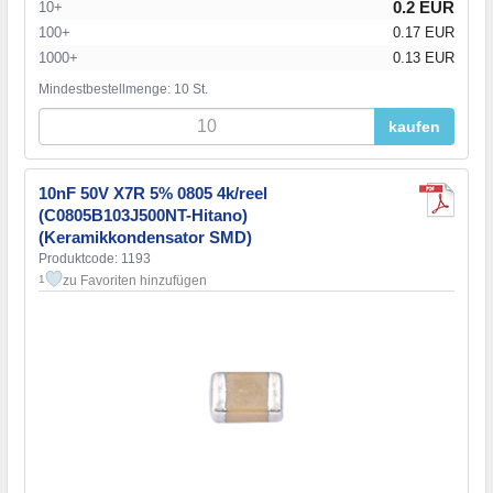
0.2 EUR
10+
100+
0.17 EUR
1000+
0.13 EUR
Mindestbestellmenge: 10 St.
kaufen
10nF 50V X7R 5% 0805 4k/reel
(C0805B103J500NT-Hitano)
(Keramikkondensator SMD)
Produktcode: 1193
zu Favoriten hinzufügen
1