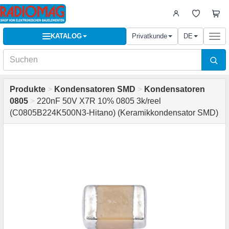
KATALOG
Privatkunde
DE
Togg
navi
Produkte
>
Kondensatoren SMD
>
Kondensatoren
0805
>
220nF 50V X7R 10% 0805 3k/reel
(C0805B224K500N3-Hitano) (Keramikkondensator SMD)