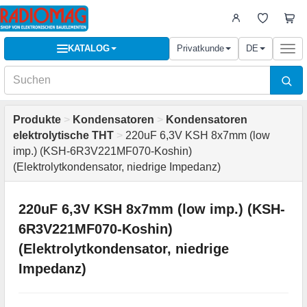
KATALOG
Privatkunde
DE
Togg
navi
Produkte
>
Kondensatoren
>
Kondensatoren
elektrolytische THT
>
220uF 6,3V KSH 8x7mm (low
imp.) (KSH-6R3V221MF070-Koshin)
(Elektrolytkondensator, niedrige Impedanz)
220uF 6,3V KSH 8x7mm (low imp.) (KSH-
6R3V221MF070-Koshin)
(Elektrolytkondensator, niedrige
Impedanz)