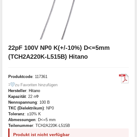
22pF 100V NP0 K(+/-10%) D<=5mm
(TCH2A220K-L515B) Hitano
Produktcode
: 117361
zu Favoriten hinzufügen
1
Hersteller
:
Hitano
Kapazität
: 22 пФ
Nennspannung
: 100 В
TKC (Dielektrikum)
: NP0
Toleranz
: ±10% K
Abmessungen
: D<=5 mm
Teilenummer
: TCH2A220K-L515B
Produkt ist nicht verfügbar