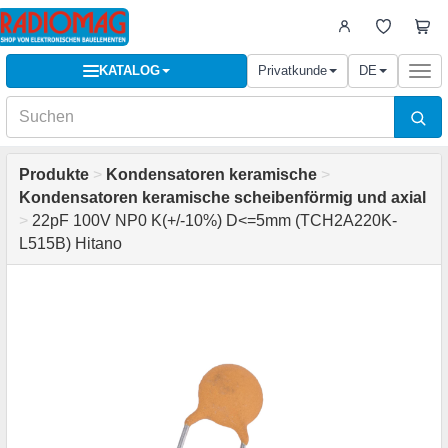
KATALOG
Privatkunde
DE
Togg
navi
Produkte
>
Kondensatoren keramische
>
Kondensatoren keramische scheibenförmig und axial
>
22pF 100V NP0 K(+/-10%) D<=5mm (TCH2A220K-
L515B) Hitano