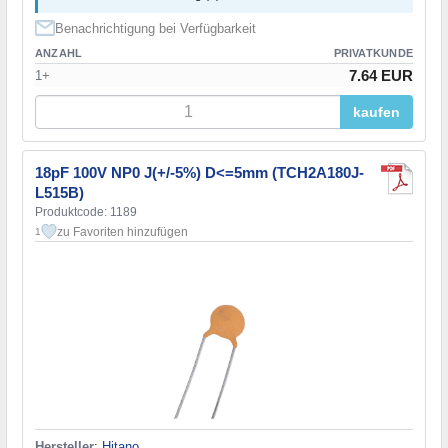
Benachrichtigung bei Verfügbarkeit
ANZAHL
PRIVATKUNDE
7.64 EUR
1+
kaufen
18pF 100V NP0 J(+/-5%) D<=5mm (TCH2A180J-
L515B)
Produktcode: 1189
zu Favoriten hinzufügen
1
Hersteller
:
Hitano