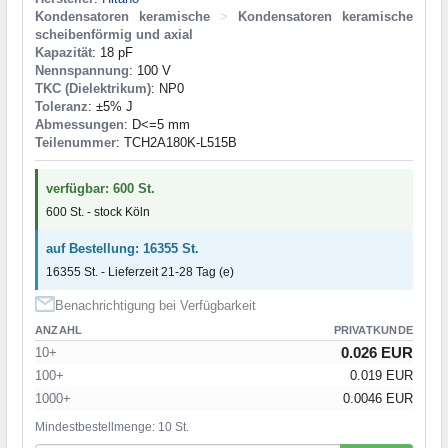
Kondensatoren keramische
>
Kondensatoren keramische
scheibenförmig und axial
Kapazität
: 18 pF
Nennspannung
: 100 V
TKC (Dielektrikum)
: NP0
Toleranz
: ±5% J
Abmessungen
: D<=5 mm
Teilenummer
: TCH2A180K-L515B
verfügbar: 600 St.
600 St. - stock Köln
auf Bestellung: 16355 St.
16355 St. - Lieferzeit 21-28 Tag (e)
Benachrichtigung bei Verfügbarkeit
ANZAHL
PRIVATKUNDE
0.026 EUR
10+
100+
0.019 EUR
1000+
0.0046 EUR
Mindestbestellmenge: 10 St.