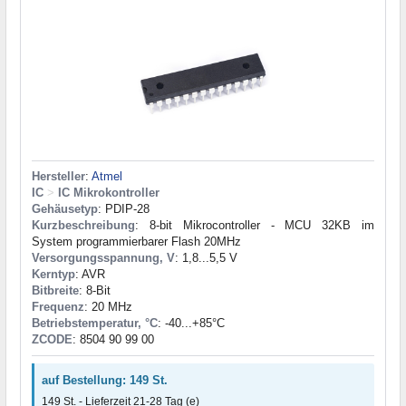
Hersteller
:
Atmel
IC
>
IC Mikrokontroller
Gehäusetyp
: PDIP-28
Kurzbeschreibung
: 8-bit Mikrocontroller - MCU 32KB im
System programmierbarer Flash 20MHz
Versorgungsspannung, V
: 1,8...5,5 V
Kerntyp
: AVR
Bitbreite
: 8-Bit
Frequenz
: 20 MHz
Betriebstemperatur, °C
: -40...+85°С
ZCODE
: 8504 90 99 00
auf Bestellung: 149 St.
149 St. - Lieferzeit 21-28 Tag (e)