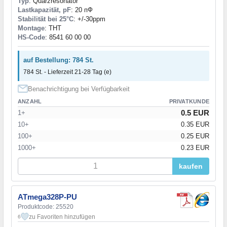
Typ
: Quarzresonator
Lastkapazität, pF
: 20 пФ
Stabilität bei 25°C
: +/-30ppm
Montage
: THT
HS-Code
: 8541 60 00 00
auf Bestellung: 784 St.
784 St. - Lieferzeit 21-28 Tag (e)
Benachrichtigung bei Verfügbarkeit
ANZAHL
PRIVATKUNDE
0.5 EUR
1+
10+
0.35 EUR
100+
0.25 EUR
1000+
0.23 EUR
kaufen
ATmega328P-PU
Produktcode: 25520
zu Favoriten hinzufügen
6