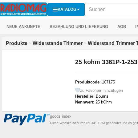
KATALOG
NEUE ANKÜNFTE
BEZAHLUNG UND LIEFERUNG
AGB
I
Produkte
>
Widerstande Trimmer
>
Widerstand Trimmer
25 kohm 3361P-1-25
Produktcode
: 107175
zu Favoriten hinzufügen
Hersteller
:
Bourns
Nennwert
: 25 kOhm
goods index
Diese Website ist durch reCAPTCHA geschützt und es gel