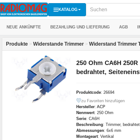
KATALOG
NEUE ANKÜNFTE
BEZAHLUNG UND LIEFERUNG
AGB
I
Produkte
>
Widerstande Trimmer
>
Widerstand Trimmer
250 Ohm CA6H 250R 
bedrahtet, Seitenein
Produktcode
: 26694
zu Favoriten hinzufügen
Hersteller
:
ACP
Nennwert
: 250 Ohm
Serie
: CA6H
Beschreibung
: Trimmer, bedrahtet
Abmessungen
: 6x6 mm
Montageart
: Vertikal