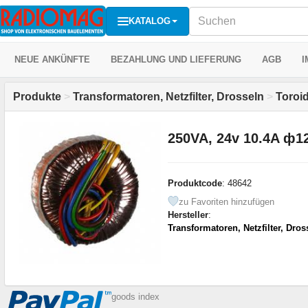
KATALOG
NEUE ANKÜNFTE
BEZAHLUNG UND LIEFERUNG
AGB
I
Produkte
>
Transformatoren, Netzfilter, Drosseln
>
Toroi
250VA, 24v 10.4A ф1
Produktcode
: 48642
zu Favoriten hinzufügen
Hersteller
:
Transformatoren, Netzfilter, Dros
goods index