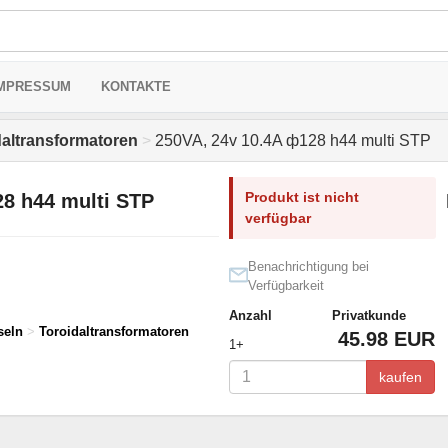
MPRESSUM
KONTAKTE
daltransformatoren
>
250VA, 24v 10.4A ф128 h44 multi STP
Produkt ist nicht
28 h44 multi STP
verfügbar
Benachrichtigung bei
Verfügbarkeit
Anzahl
Privatkunde
seln
>
Toroidaltransformatoren
45.98 EUR
1+
kaufen