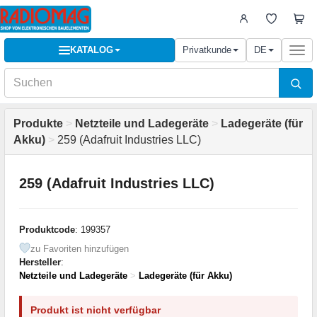
KATALOG
Privatkunde
DE
Togg
navi
Produkte
>
Netzteile und Ladegeräte
>
Ladegeräte (für
Akku)
>
259 (Adafruit Industries LLC)
259 (Adafruit Industries LLC)
Produktcode
: 199357
zu Favoriten hinzufügen
Hersteller
:
Netzteile und Ladegeräte
>
Ladegeräte (für Akku)
Produkt ist nicht verfügbar