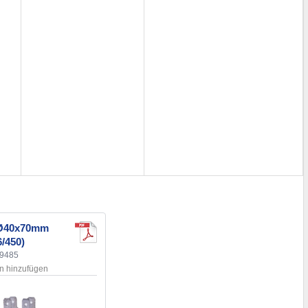
 Ø40x70mm
/450)
79485
en hinzufügen