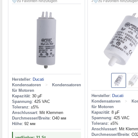
zu Favoriten hinzufügen
zu Favoriten hinzufüge
2
Hersteller
:
Ducati
Kondensatoren
>
Kondensatoren
für Motoren
Hersteller
:
Ducati
Kapazität
: 30 µF
Kondensatoren
>
Ko
Spannung
: 425 VAC
für Motoren
Toleranz
: ±5%
Kapazität
: 8 µF
Anschlussart
: Mit Klemmen
Spannung
: 425 VAC
Durchmesser/Breite
: O40 мм
Toleranz
: ±5%
Höhe
: 92 мм
Anschlussart
: Mit Klem
Durchmesser/Breite
: O3
verfügbar: 21 St.