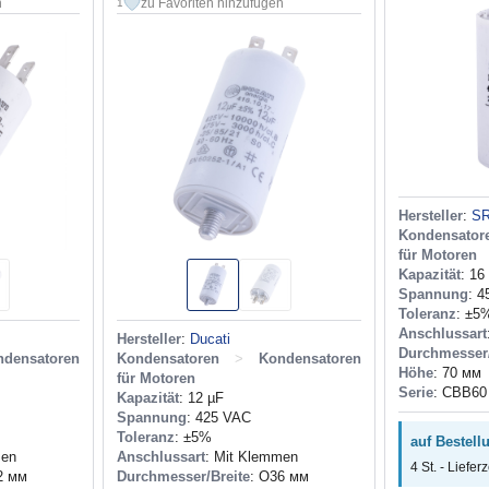
n
zu Favoriten hinzufügen
1
Hersteller
:
SR
Kondensator
für Motoren
Kapazität
: 16
Spannung
: 
Toleranz
: ±5
Anschlussart
Hersteller
:
Ducati
Durchmesser/
ndensatoren
Kondensatoren
>
Kondensatoren
Höhe
: 70 мм
für Motoren
Serie
: CBB60
Kapazität
: 12 µF
Spannung
: 425 VAC
Toleranz
: ±5%
auf Bestellu
men
Anschlussart
: Mit Klemmen
4 St. - Liefer
2 мм
Durchmesser/Breite
: O36 мм