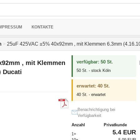
MPRESSUM
KONTAKTE
n
>
25uF 425VAC ±5% 40x92mm , mit Klemmen 6.3mm (4.16.10.2
verfügbar: 50 St.
x92mm , mit Klemmen
50 St. - stock Köln
) Ducati
erwartet: 40 St.
40 St. - erwartet
Benachrichtigung bei
Verfügbarkeit
Anzahl
Privatkunde
5.4 EUR
1+
10+
5.09 EUR