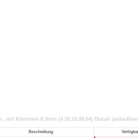
 mit Klemmen 6.3mm (4.16.10.26.64) Ducati (anlaufkon
Beschreibung
Verfügbar