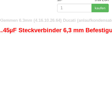
kaufen
lemmen 6.3mm (4.16.10.26.64) Ducati (anlaufkondensato
…45µF Steckverbinder 6,3 mm Befestig