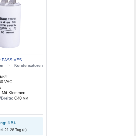
 PASSIVES
en
>
Kondensatoren
 мкФ
450 VAC
%
: Mit Klemmen
Breite
: O40 мм
ng: 4 St.
zeit 21-28 Tag (e)