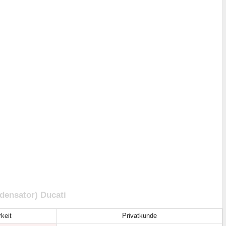
densator) Ducati
keit
Privatkunde