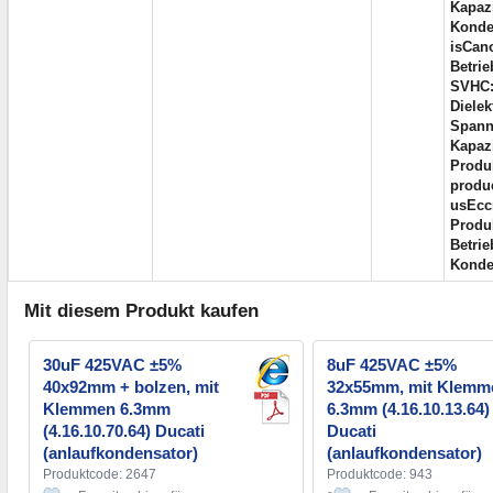
Kapazi
Konde
isCano
Betrie
SVHC
Dielek
Spann
Kapazi
Produk
produc
usEcc
Produ
Betrie
Konde
Mit diesem Produkt kaufen
30uF 425VAC ±5%
8uF 425VAC ±5%
40x92mm + bolzen, mit
32x55mm, mit Klemm
Klemmen 6.3mm
6.3mm (4.16.10.13.64)
(4.16.10.70.64) Ducati
Ducati
(anlaufkondensator)
(anlaufkondensator)
Produktcode: 2647
Produktcode: 943