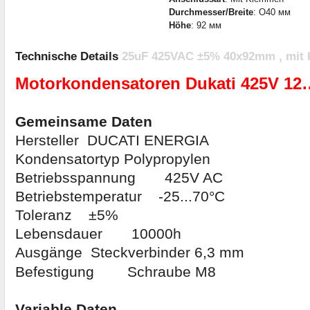
Durchmesser/Breite
: O40 мм
Höhe
: 92 мм
Technische Details
25uF 425VAC ±5% 40x92mm , mit K
Motorkondensatoren Dukati 425V 12
Gemeinsame Daten
Hersteller DUCATI ENERGIA
Kondensatortyp Polypropylen
Betriebsspannung 425V AC
Betriebstemperatur -25...70°C
Toleranz ±5%
Lebensdauer 10000h
Ausgänge Steckverbinder 6,3 mm
Befestigung Schraube M8
Variable Daten