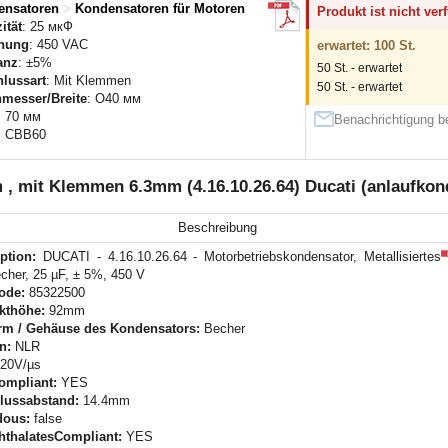
ensatoren
>
Kondensatoren für Motoren
Produkt ist nicht ver
ität
: 25 мкФ
nung
: 450 VAC
erwartet: 100 St.
anz
: ±5%
50 St. - erwartet
lussart
: Mit Klemmen
50 St. - erwartet
messer/Breite
: O40 мм
: 70 мм
Benachrichtigung be
: CBB60
mit Klemmen 6.3mm (4.16.10.26.64) Ducati (anlaufkond
Beschreibung
ption:
DUCATI - 4.16.10.26.64 - Motorbetriebskondensator, Metallisiertes
cher, 25 µF, ± 5%, 450 V
Code:
85322500
kthöhe:
92mm
rm / Gehäuse des Kondensators:
Becher
n:
NLR
20V/µs
ompliant:
YES
lussabstand:
14.4mm
dous:
false
hthalatesCompliant:
YES