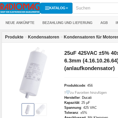
KATALOG
NEUE ANKÜNFTE
BEZAHLUNG UND LIEFERUNG
AGB
I
Produkte
>
Kondensatoren
>
Kondensatoren für Motore
25uF 425VAC ±5% 40
6.3mm (4.16.10.26.64
(anlaufkondensator)
Produktcode
: 456
zu Favoriten hinzufügen
1
Hersteller
:
Ducati
Kapazität
: 25 µF
Spannung
: 425 VAC
Toleranz
: ±5%
Anschlussart
: Mit Klemmen