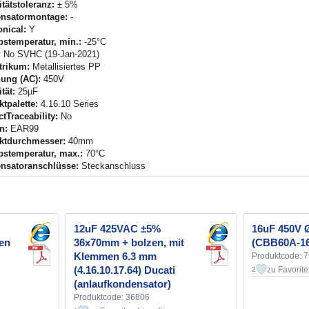
tätstoleranz:
± 5%
nsatormontage:
-
nical:
Y
bstemperatur, min.:
-25°C
:
No SVHC (19-Jan-2021)
trikum:
Metallisiertes PP
ung (AC):
450V
tät:
25µF
tpalette:
4.16.10 Series
tTraceability:
No
n:
EAR99
ktdurchmesser:
40mm
bstemperatur, max.:
70°C
nsatoranschlüsse:
Steckanschluss
12uF 425VAC ±5%
16uF 450V
en
36x70mm + bolzen, mit
(CBB60A-16
Klemmen 6.3 mm
Produktcode: 
(4.16.10.17.64) Ducati
zu Favorit
2
(anlaufkondensator)
Produktcode: 36806