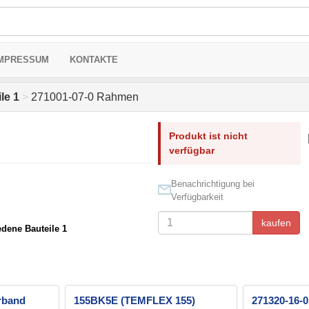
MPRESSUM
KONTAKTE
le 1
>
271001-07-0 Rahmen
Produkt ist nicht
verfügbar
Benachrichtigung bei
Verfügbarkeit
kaufen
edene Bauteile 1
erband
155BK5E (TEMFLEX 155)
271320-16-