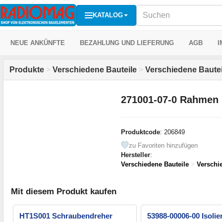
KATALOG
NEUE ANKÜNFTE
BEZAHLUNG UND LIEFERUNG
AGB
I
Produkte
>
Verschiedene Bauteile
>
Verschiedene Bautei
271001-07-0 Rahmen
Produktcode
: 206849
zu Favoriten hinzufügen
Hersteller
:
Verschiedene Bauteile
>
Verschi
Mit diesem Produkt kaufen
HT1S001 Schraubendreher
53988-00006-00 Isoli