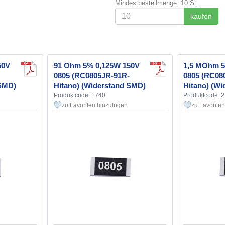
Mindestbestellmenge: 10 St.
kaufen
50V
91 Ohm 5% 0,125W 150V
1,5 MOhm 5
0805 (RC0805JR-91R-
0805 (RC08
 SMD)
Hitano) (Widerstand SMD)
Hitano) (W
Produktcode: 1740
Produktcode: 
zu Favoriten hinzufügen
zu Favorite