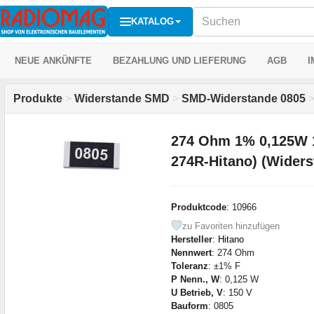
KATALOG
NEUE ANKÜNFTE
BEZAHLUNG UND LIEFERUNG
AGB
I
Produkte
>
Widerstande SMD
>
SMD-Widerstande 0805
274 Ohm 1% 0,125W 
274R-Hitano) (Wider
Produktcode
: 10966
zu Favoriten hinzufügen
Hersteller
:
Hitano
Nennwert
: 274 Ohm
Toleranz
: ±1% F
P Nenn., W
: 0,125 W
U Betrieb, V
: 150 V
Bauform
: 0805