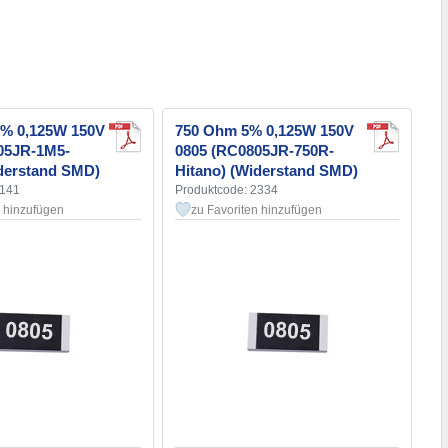
% 0,125W 150V
750 Ohm 5% 0,125W 150V
05JR-1M5-
0805 (RC0805JR-750R-
iderstand SMD)
Hitano) (Widerstand SMD)
2141
Produktcode: 2334
n hinzufügen
zu Favoriten hinzufügen