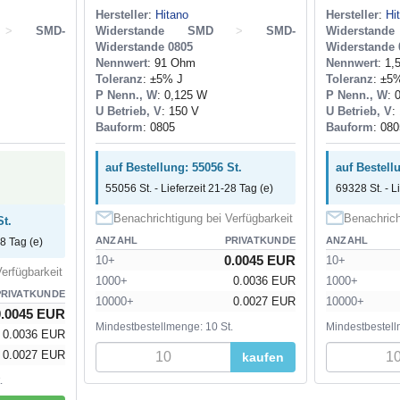
Hersteller
:
Hitano
Hersteller
:
Hi
>
SMD-
Widerstande SMD
>
SMD-
Widerstan
Widerstande 0805
Widerstande 
Nennwert
: 91 Ohm
Nennwert
: 1
Toleranz
: ±5% J
Toleranz
: ±5
P Nenn., W
: 0,125 W
P Nenn., W
: 
U Betrieb, V
: 150 V
U Betrieb, V
:
Bauform
: 0805
Bauform
: 080
auf Bestellung: 55056 St.
auf Bestell
55056 St. - Lieferzeit 21-28 Tag (e)
69328 St. - L
Benachrichtigung bei Verfügbarkeit
Benachrich
St.
ANZAHL
PRIVATKUNDE
ANZAHL
28 Tag (e)
0.0045 EUR
10+
10+
erfügbarkeit
1000+
0.0036 EUR
1000+
PRIVATKUNDE
10000+
0.0027 EUR
10000+
0.0045 EUR
Mindestbestellmenge: 10 St.
Mindestbestell
0.0036 EUR
0.0027 EUR
kaufen
.