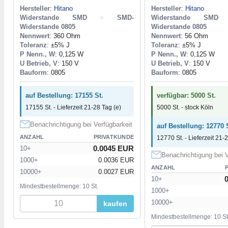
Hersteller
:
Hitano
Hersteller
:
Hitano
Widerstande SMD
>
SMD-
Widerstande SMD
Widerstande 0805
Widerstande 0805
Nennwert
: 360 Ohm
Nennwert
: 56 Ohm
Toleranz
: ±5% J
Toleranz
: ±5% J
P Nenn., W
: 0,125 W
P Nenn., W
: 0,125 W
U Betrieb, V
: 150 V
U Betrieb, V
: 150 V
Bauform
: 0805
Bauform
: 0805
auf Bestellung: 17155 St.
verfügbar: 5000 St.
17155 St. - Lieferzeit 21-28 Tag (e)
5000 St. - stock Köln
Benachrichtigung bei Verfügbarkeit
auf Bestellung: 12770 
ANZAHL
PRIVATKUNDE
12770 St. - Lieferzeit 21-
0.0045 EUR
10+
Benachrichtigung bei V
1000+
0.0036 EUR
ANZAHL
10000+
0.0027 EUR
10+
Mindestbestellmenge: 10 St.
1000+
10000+
kaufen
Mindestbestellmenge: 10 St