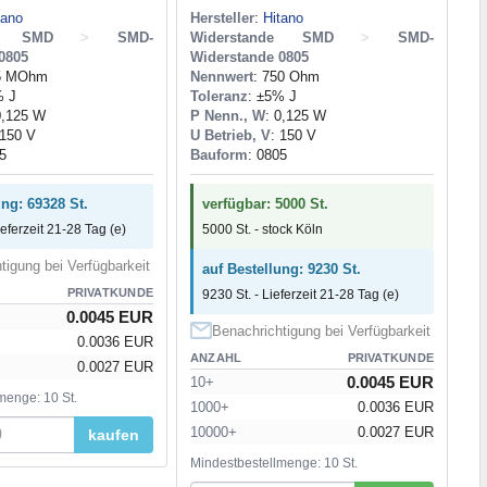
tano
Hersteller
:
Hitano
de SMD
>
SMD-
Widerstande SMD
>
SMD-
0805
Widerstande 0805
,5 MOhm
Nennwert
: 750 Ohm
% J
Toleranz
: ±5% J
0,125 W
P Nenn., W
: 0,125 W
 150 V
U Betrieb, V
: 150 V
5
Bauform
: 0805
ung: 69328 St.
verfügbar: 5000 St.
ieferzeit 21-28 Tag (e)
5000 St. - stock Köln
tigung bei Verfügbarkeit
auf Bestellung: 9230 St.
PRIVATKUNDE
9230 St. - Lieferzeit 21-28 Tag (e)
0.0045 EUR
Benachrichtigung bei Verfügbarkeit
0.0036 EUR
ANZAHL
PRIVATKUNDE
0.0027 EUR
0.0045 EUR
10+
menge: 10 St.
1000+
0.0036 EUR
10000+
0.0027 EUR
kaufen
Mindestbestellmenge: 10 St.