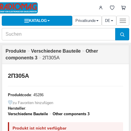
KATALOG
Privatkunde
DE
Togg
navi
Produkte
>
Verschiedene Bauteile
>
Other
components 3
>
2П305А
2П305А
Produktcode
: 45286
zu Favoriten hinzufügen
Hersteller
:
Verschiedene Bauteile
>
Other components 3
Produkt ist nicht verfügbar