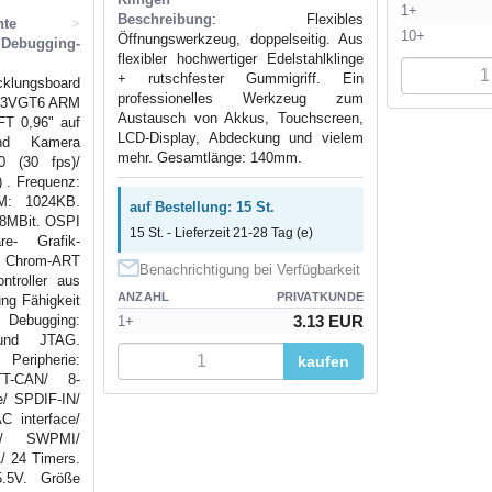
1+
Beschreibung
: Flexibles
te
>
10+
Öffnungswerkzeug, doppelseitig. Aus
Debugging-
flexibler hochwertiger Edelstahlklinge
+ rutschfester Gummigriff. Ein
klungsboard
professionelles Werkzeug zum
723VGT6 ARM
Austausch von Akkus, Touchscreen,
FT 0,96" auf
LCD-Display, Abdeckung und vielem
und Kamera
mehr. Gesamtlänge: 140mm.
 (30 fps)/
 . Frequenz:
M: 1024KB.
auf Bestellung: 15 St.
 8MBit. OSPI
15 St. - Lieferzeit 21-28 Tag (e)
re- Grafik-
hrom-ART
Benachrichtigung bei Verfügbarkeit
ntroller aus
ANZAHL
PRIVATKUNDE
ung Fähigkeit
ebugging:
3.13 EUR
1+
 und JTAG.
ipherie:
kaufen
,TT-CAN/ 8-
ce/ SPDIF-IN/
 interface/
d/ SWPMI/
/ 24 Timers.
5.5V. Größe