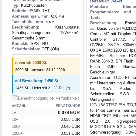
Hersteller
:
WeAct
Typ
: Kurzhubtasten
Modulare Elemen
Bedrahtet/SMD
: THT
Programmierer und 
Abmessungen, mm
: 6x6 мм
Tools
Tastenhöhe, mm
: 5 мм
Beschreibung
: Entwic
Beschreibung
: Kurzhubtaste.
auf Basis von STM32H
Schaltspannung/-strom: 12V/50mA.
Cortex M7 mit Display T
Gesamthöhe 5 mm
Controller ST7735 
Kontakte
: SPST-NO
OV2640 SVGA 800x600
Schaltfunktion
: OFF-(ON)
UXGA 1600x1200 (15 fps)
550MHz. Speicher RO
RAM: 564KB. SPI Flash:
erwartet: 2000 St.
Flash: 8MBit. Hardwa
2000 St. - erwartet 24.12.2026
Beschleuniger C
Accelerator. LCD-TFT Co
auf Bestellung: 1456 St.
mit Unterstützung Auflös
1456 St. - Lieferzeit 21-28 Tag (e)
bis XGA. Modus D
Schnittstellen SWD
Benachrichtigung bei Verfügbarkeit
Umfangreiche Per
I2C/USART/SPI/SAI/FD
ANZAHL
PRIVATKUNDE
to 14-bit camera interfa
0.079 EUR
1+
HDMI-CEC/ Ethernet MAC
10+
0.058 EUR
USB 2.0 high-spee
100+
0.043 EUR
MDIO/16-bit ADC/ 4 DMA
Stromversorgung: 3.3V-
1000+
0.031 EUR