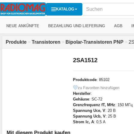
KATALOG
NEUE ANKÜNFTE
BEZAHLUNG UND LIEFERUNG
AGB
I
Produkte
>
Transistoren
>
Bipolar-Transistoren PNP
>
2S
2SA1512
Produktcode
: 85102
zu Favoriten hinzufügen
Hersteller
:
Gehäuse
: SC-72
Grenzfrequenz fT, MHz
: 150 МГц
Spannung Uce, V
: 20 В
Spannung Ucb, V
: 25 В
Strom Ic, A
: 0,5 А
Mit diesem Produkt kaufen