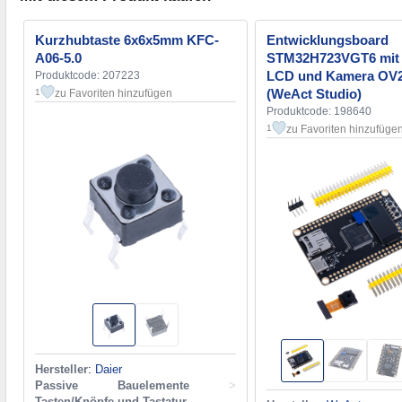
Kurzhubtaste 6x6x5mm KFC-
Entwicklungsboard
A06-5.0
STM32H723VGT6 mit 
LCD und Kamera OV
Produktcode: 207223
(WeAct Studio)
zu Favoriten hinzufügen
1
Produktcode: 198640
zu Favoriten hinzufüge
1
Hersteller
:
Daier
Passive Bauelemente
>
Tasten/Knöpfe und Tastatur