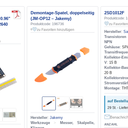
Demontage-Spatel, doppelseitig
2SD1012F
0.96"
(JM-OP12 – Jakemy)
Produktcode: 
2640
Produktcode: 196736
zu Favorite
zu Favoriten hinzufügen
6
Hersteller
:
Sa
Transistoren
n
NPN
Gehäuse
: SP
Transitfreque
Kollektor-E
V
: 15 В
Kollektor-Ba
20 В
Kollektorstro
Stromverstär
Montage
: TH
auf Bestellu
29 St. - Liefe
Benachrich
Hersteller
:
Jakemy
Werkzeuge
>
Messer, Skalpelle,
ANZAHL
Klingen