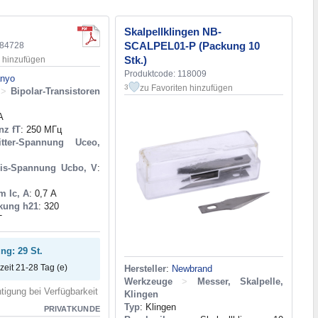
Skalpellklingen NB-
SCALPEL01-P (Packung 10
184728
Stk.)
n hinzufügen
Produktcode: 118009
nyo
zu Favoriten hinzufügen
3
>
Bipolar-Transistoren
A
nz fT
: 250 МГц
mitter-Spannung Uceo,
sis-Spannung Ucbo, V
:
m Ic, A
: 0,7 А
kung h21
: 320
T
ng: 29 St.
rzeit 21-28 Tag (e)
Hersteller
:
Newbrand
Werkzeuge
>
Messer, Skalpelle,
tigung bei Verfügbarkeit
Klingen
Typ
: Klingen
PRIVATKUNDE