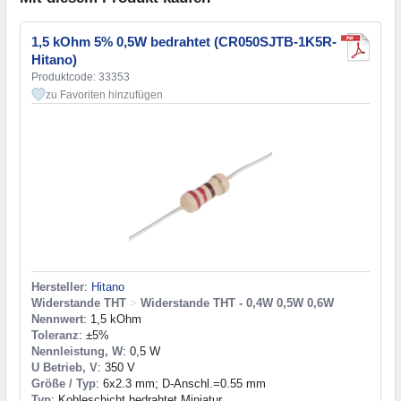
1,5 kOhm 5% 0,5W bedrahtet (CR050SJTB-1K5R-
Hitano)
Produktcode: 33353
zu Favoriten hinzufügen
Hersteller
:
Hitano
Widerstande THT
>
Widerstande THT - 0,4W 0,5W 0,6W
Nennwert
: 1,5 kOhm
Toleranz
: ±5%
Nennleistung, W
: 0,5 W
U Betrieb, V
: 350 V
Größe / Typ
: 6x2.3 mm; D-Anschl.=0.55 mm
Typ
: Kohleschicht bedrahtet Miniatur