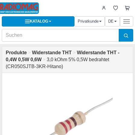
KATALOG
Privatkunde
DE
Togg
navi
Produkte
>
Widerstande THT
>
Widerstande THT -
0,4W 0,5W 0,6W
>
3,0 kOhm 5% 0,5W bedrahtet
(CR050SJTB-3KR-Hitano)