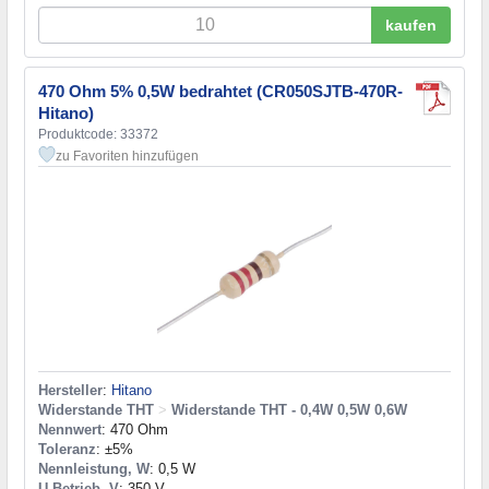
kaufen
470 Ohm 5% 0,5W bedrahtet (CR050SJTB-470R-
Hitano)
Produktcode: 33372
zu Favoriten hinzufügen
Hersteller
:
Hitano
Widerstande THT
>
Widerstande THT - 0,4W 0,5W 0,6W
Nennwert
: 470 Ohm
Toleranz
: ±5%
Nennleistung, W
: 0,5 W
U Betrieb, V
: 350 V