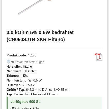
3,0 kOhm 5% 0,5W bedrahtet
(CR050SJTB-3KR-Hitano)
Produktcode
: 43173
zu Favoriten hinzufügen
Hersteller
:
Hitano
Nennwert
: 3,0 kOhm
Toleranz
: ±5%
Nennleistung, W
: 0,5 W
U Betrieb, V
: 350 V
Größe / Typ
: 6x2.3 mm; D-Anschl.=0.55 mm
Typ
: Kohleschicht bedrahtet Miniatur
verfügbar: 600 St.
600 St. - stock Köln