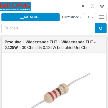
KATALOG
Privatkunde
DE
Togg
navi
Produkte
>
Widerstande THT
>
Widerstande THT -
0,125W
>
30 Ohm 5% 0.125W bedrahtet Uni Ohm