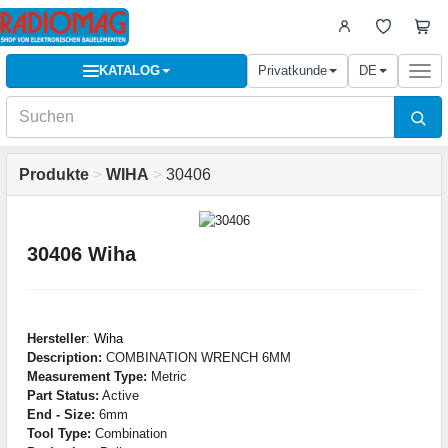
KATALOG
Privatkunde
DE
Togg
navi
Produkte
>
WIHA
>
30406
30406 Wiha
Hersteller
:
Wiha
Description:
COMBINATION WRENCH 6MM
Measurement Type:
Metric
Part Status:
Active
End - Size:
6mm
Tool Type:
Combination