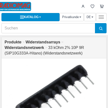
KATALOG
Privatkunde
DE
Togg
navi
Produkte
>
Widerstandsarrays
>
Widerstandsnetzwerk
>
33 kOhm 2% 10P 9R
(SIP10G333A-Hitano) (Widerstandsnetzwerk)