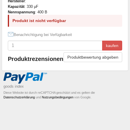
Hersteller
:
Kapazität
: 330 µF
Nennspannung
: 400 В
Produkt ist nicht verfügbar
Benachrichtigung bei Verfügbarkeit
kaufen
Produktbewertung abgeben
Produktrezensionen
goods index
Diese Website ist durch reCAPTCHA geschützt und es gelten die
Datenschutzerklärung
und
Nutzungsbedingungen
von Google.