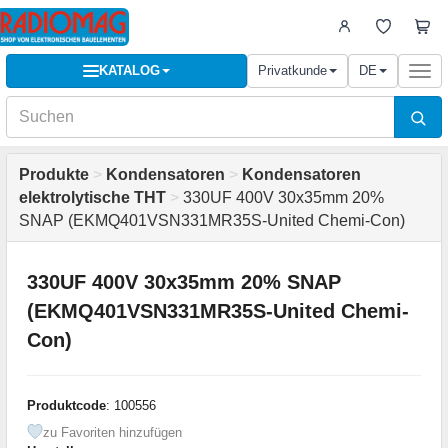
KATALOG
Privatkunde
DE
Togg
navi
Produkte
>
Kondensatoren
>
Kondensatoren
elektrolytische THT
>
330UF 400V 30x35mm 20%
SNAP (EKMQ401VSN331MR35S-United Chemi-Con)
330UF 400V 30x35mm 20% SNAP
(EKMQ401VSN331MR35S-United Chemi-
Con)
Produktcode
: 100556
zu Favoriten hinzufügen