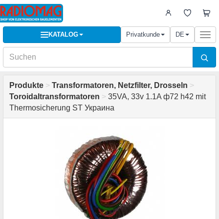
KATALOG
Privatkunde
DE
Togg
navi
Produkte
>
Transformatoren, Netzfilter, Drosseln
>
Toroidaltransformatoren
>
35VA, 33v 1.1A ф72 h42 mit
Thermosicherung ST Украина