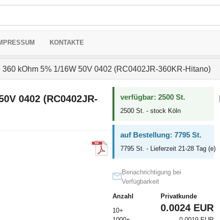
MPRESSUM
KONTAKTE
>
360 kOhm 5% 1/16W 50V 0402 (RC0402JR-360KR-Hitano)
verfügbar: 2500 St.
50V 0402 (RC0402JR-
2500 St. - stock Köln
auf Bestellung: 7795 St.
7795 St. - Lieferzeit 21-28 Tag (e)
Benachrichtigung bei
Verfügbarkeit
Anzahl
Privatkunde
0.0024 EUR
10+
1000+
0.0019 EUR