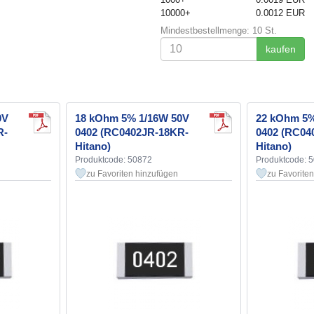
10000+
0.0012 EUR
Mindestbestellmenge: 10 St.
kaufen
0V
18 kOhm 5% 1/16W 50V
22 kOhm 5%
R-
0402 (RC0402JR-18KR-
0402 (RC04
Hitano)
Hitano)
Produktcode: 50872
Produktcode: 
zu Favoriten hinzufügen
zu Favorite