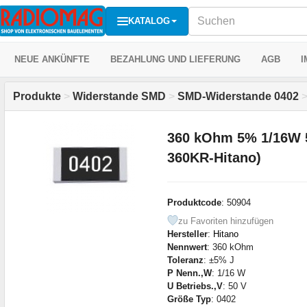
KATALOG
NEUE ANKÜNFTE
BEZAHLUNG UND LIEFERUNG
AGB
I
Produkte
>
Widerstande SMD
>
SMD-Widerstande 0402
360 kOhm 5% 1/16W 
360KR-Hitano)
Produktcode
: 50904
zu Favoriten hinzufügen
Hersteller
:
Hitano
Nennwert
: 360 kOhm
Toleranz
: ±5% J
P Nenn.,W
: 1/16 W
U Betriebs.,V
: 50 V
Größe Typ
: 0402