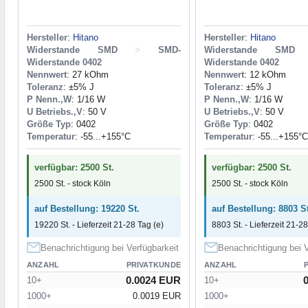
Hersteller
:
Hitano
Hersteller
:
Hitano
Widerstande SMD
>
SMD-
Widerstande SMD
Widerstande 0402
Widerstande 0402
Nennwert
: 27 kOhm
Nennwert
: 12 kOhm
Toleranz
: ±5% J
Toleranz
: ±5% J
P Nenn.,W
: 1/16 W
P Nenn.,W
: 1/16 W
U Betriebs.,V
: 50 V
U Betriebs.,V
: 50 V
Größe Typ
: 0402
Größe Typ
: 0402
Temperatur
: -55...+155°C
Temperatur
: -55...+155°C
verfügbar: 2500 St.
verfügbar: 2500 St.
2500 St. - stock Köln
2500 St. - stock Köln
auf Bestellung: 19220 St.
auf Bestellung: 8803 St
19220 St. - Lieferzeit 21-28 Tag (e)
8803 St. - Lieferzeit 21-28
Benachrichtigung bei Verfügbarkeit
Benachrichtigung bei V
ANZAHL
PRIVATKUNDE
ANZAHL
0.0024 EUR
10+
10+
1000+
0.0019 EUR
1000+