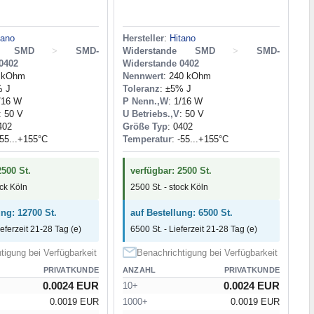
tano
Hersteller
:
Hitano
de SMD
>
SMD-
Widerstande SMD
>
SMD-
0402
Widerstande 0402
2 kOhm
Nennwert
: 240 kOhm
% J
Toleranz
: ±5% J
1/16 W
P Nenn.,W
: 1/16 W
: 50 V
U Betriebs.,V
: 50 V
402
Größe Typ
: 0402
-55...+155°C
Temperatur
: -55...+155°C
2500 St.
verfügbar: 2500 St.
ock Köln
2500 St. - stock Köln
ung: 12700 St.
auf Bestellung: 6500 St.
ieferzeit 21-28 Tag (e)
6500 St. - Lieferzeit 21-28 Tag (e)
tigung bei Verfügbarkeit
Benachrichtigung bei Verfügbarkeit
PRIVATKUNDE
ANZAHL
PRIVATKUNDE
0.0024 EUR
0.0024 EUR
10+
0.0019 EUR
1000+
0.0019 EUR