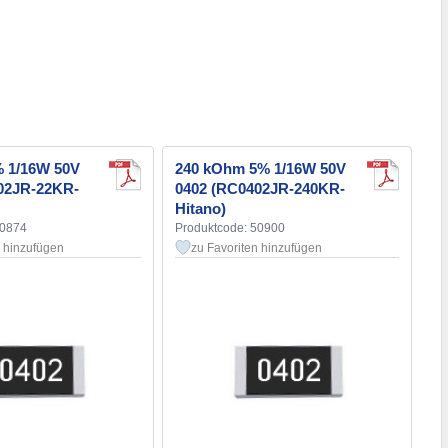
 1/16W 50V
240 kOhm 5% 1/16W 50V
02JR-22KR-
0402 (RC0402JR-240KR-
Hitano)
50874
Produktcode: 50900
n hinzufügen
zu Favoriten hinzufügen