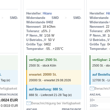
Hersteller
:
Hitano
Hersteller
:
Hi
>
SMD-
Widerstande SMD
>
SMD-
Widerstan
Widerstande 0402
Widerstande 
Nennwert
: 18 kOhm
Nennwert
: 2
Toleranz
: ±5% J
Toleranz
: ±5
P Nenn.,W
: 1/16 W
P Nenn.,W
: 
U Betriebs.,V
: 50 V
U Betriebs.,V
Größe Typ
: 0402
Größe Typ
: 0
Temperatur
: -55...+155°C
Temperatur
: 
verfügbar: 2500 St.
verfügbar: 
2500 St. - stock Köln
2500 St. - st
.
erwartet: 20000 St.
auf Bestell
 Tag (e)
20000 St. - erwartet 29.08.2026
12700 St. - L
erfügbarkeit
Benachrich
auf Bestellung: 888 St.
PRIVATKUNDE
ANZAHL
888 St. - Lieferzeit 21-28 Tag (e)
0.0024 EUR
10+
Benachrichtigung bei Verfügbarkeit
0.0019 EUR
1000+
ANZAHL
PRIVATKUNDE