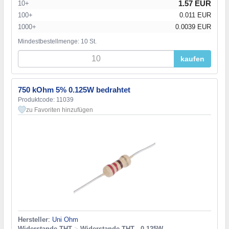
1.57 EUR
10+
100+
0.011 EUR
1000+
0.0039 EUR
Mindestbestellmenge: 10 St.
kaufen
750 kOhm 5% 0.125W bedrahtet
Produktcode: 11039
zu Favoriten hinzufügen
Hersteller
:
Uni Ohm
Widerstande THT
>
Widerstande THT - 0,125W