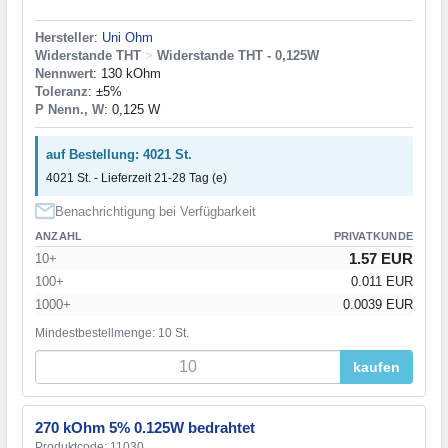
Hersteller
:
Uni Ohm
Widerstande THT
>
Widerstande THT - 0,125W
Nennwert
: 130 kOhm
Toleranz
: ±5%
P Nenn., W
: 0,125 W
auf Bestellung: 4021 St.
4021 St. - Lieferzeit 21-28 Tag (e)
Benachrichtigung bei Verfügbarkeit
ANZAHL
PRIVATKUNDE
1.57 EUR
10+
100+
0.011 EUR
1000+
0.0039 EUR
Mindestbestellmenge: 10 St.
kaufen
270 kOhm 5% 0.125W bedrahtet
Produktcode: 11030