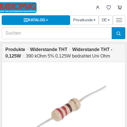
KATALOG
Privatkunde
DE
Togg
navi
Produkte
>
Widerstande THT
>
Widerstande THT -
0,125W
>
390 kOhm 5% 0.125W bedrahtet Uni Ohm