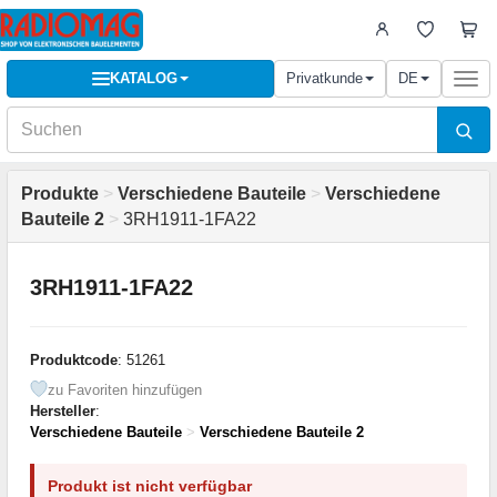
KATALOG
Privatkunde
DE
Togg
navi
Produkte
>
Verschiedene Bauteile
>
Verschiedene
Bauteile 2
>
3RH1911-1FA22
3RH1911-1FA22
Produktcode
: 51261
zu Favoriten hinzufügen
Hersteller
:
Verschiedene Bauteile
>
Verschiedene Bauteile 2
Produkt ist nicht verfügbar