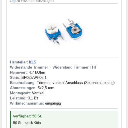
zu Favoriten hinzufügen
1
Hersteller
:
KLS
Widerstande Trimmer
>
Widerstand Trimmer THT
Nennwert
: 4,7 kOhm
Serie
: SF063/WH06-1
Beschreibung
: Trimmer, vertikal Anschluss (Seiteneinstellung)
Abmessungen
: 5x2,5 mm
Montageart
: Vertikal
Leistung
: 0,1 Вт
Wirkmechanismus
: eingängig
verfügbar: 50 St.
50 St. - stock Köln