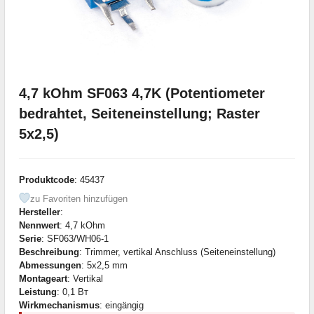
4,7 kOhm SF063 4,7K (Potentiometer
bedrahtet, Seiteneinstellung; Raster
5x2,5)
Produktcode
: 45437
zu Favoriten hinzufügen
Hersteller
:
Nennwert
: 4,7 kOhm
Serie
: SF063/WH06-1
Beschreibung
: Trimmer, vertikal Anschluss (Seiteneinstellung)
Abmessungen
: 5x2,5 mm
Montageart
: Vertikal
Leistung
: 0,1 Вт
Wirkmechanismus
: eingängig