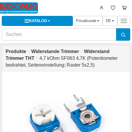
KATALOG
Privatkunde
DE
Togg
navi
Produkte
>
Widerstande Trimmer
>
Widerstand
Trimmer THT
>
4,7 kOhm SF063 4,7K (Potentiometer
bedrahtet, Seiteneinstellung; Raster 5x2,5)