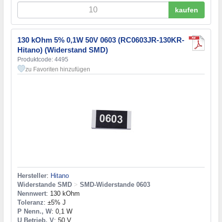
kaufen
130 kOhm 5% 0,1W 50V 0603 (RC0603JR-130KR-
Hitano) (Widerstand SMD)
Produktcode: 4495
zu Favoriten hinzufügen
Hersteller
:
Hitano
Widerstande SMD
>
SMD-Widerstande 0603
Nennwert
: 130 kOhm
Toleranz
: ±5% J
P Nenn., W
: 0,1 W
U Betrieb, V
: 50 V