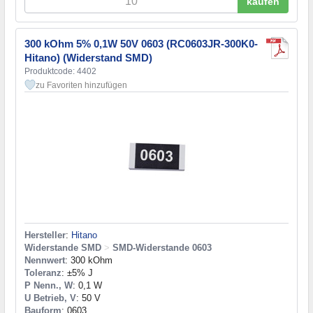
kaufen
300 kOhm 5% 0,1W 50V 0603 (RC0603JR-300K0-
Hitano) (Widerstand SMD)
Produktcode: 4402
zu Favoriten hinzufügen
Hersteller
:
Hitano
Widerstande SMD
>
SMD-Widerstande 0603
Nennwert
: 300 kOhm
Toleranz
: ±5% J
P Nenn., W
: 0,1 W
U Betrieb, V
: 50 V
Bauform
: 0603