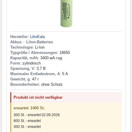
Hersteller
:
LiitoKala
Akkus
>
LiIon-Batterien
Technologie
: Li-Ion
Typgröße / Abmessungen
: 18650
Kapazität, mAh
: 3400 мА·год
Form
: zylindrisch
Spannung, V
: 3,7 В
Maximaler Entladestrom, A
: 5 А
Gewicht, g
: 47 г
Besonderheiten
: ohne Schutz
Produkt ist nicht verfügbar
erwartet: 1400 St.
300 St. - erwartet 02.09.2026
800 St. - erwartet
300 St. - erwartet