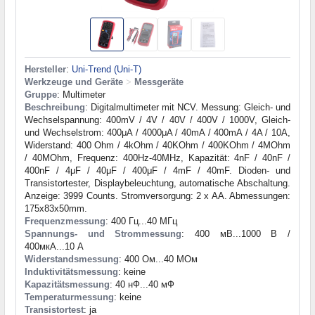
Hersteller
:
Uni-Trend (Uni-T)
Werkzeuge und Geräte
>
Messgeräte
Gruppe
: Multimeter
Beschreibung
: Digitalmultimeter mit NCV. Messung: Gleich- und
Wechselspannung: 400mV / 4V / 40V / 400V / 1000V, Gleich-
und Wechselstrom: 400μA / 4000μA / 40mA / 400mA / 4A / 10A,
Widerstand: 400 Ohm / 4kOhm / 40KOhm / 400KOhm / 4MOhm
/ 40MOhm, Frequenz: 400Hz-40MHz, Kapazität: 4nF / 40nF /
400nF / 4μF / 40μF / 400μF / 4mF / 40mF. Dioden- und
Transistortester, Displaybeleuchtung, automatische Abschaltung.
Anzeige: 3999 Counts. Stromversorgung: 2 x AA. Abmessungen:
175x83x50mm.
Frequenzmessung
: 400 Гц...40 МГц
Spannungs- und Strommessung
: 400 мВ...1000 В /
400мкА...10 А
Widerstandsmessung
: 400 Ом...40 МОм
Induktivitätsmessung
: keine
Kapazitätsmessung
: 40 нФ...40 мФ
Temperaturmessung
: keine
Transistortest
: ja