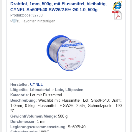
Drahtlot, 1mm, 500g, mit Flussmittel, bleihaltig,
CYNEL Sn60Pb40-SW26/2.5% Ø0 1.0, 500g
Produktcode: 32733
zu Favoriten hinzufügen
5
Hersteller
:
CYNEL
Lötgeräte, Lötmaterial
>
Lote, Lötpasten
Kategorie
: Lot mit Flussmittel
Beschreibung
: Weichlot mit Flussmittel. Lot: Sn60Pb40; Draht;
1.0mm; 0.5kg; Flussmittel: F-SW26; 2.5%; Schmelzpunkt: 190
°C
Gewicht/Volumen/Menge
: 500 g
Durchmesser
: 1 mm
Legierungszusammensetzung
: Sn60Pb40