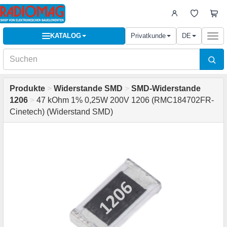
KATALOG
Privatkunde
DE
Togg
navi
Produkte
>
Widerstande SMD
>
SMD-Widerstande
1206
>
47 kOhm 1% 0,25W 200V 1206 (RMC184702FR-
Cinetech) (Widerstand SMD)