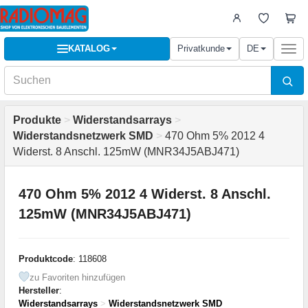
KATALOG
Privatkunde
DE
Togg
navi
Produkte
>
Widerstandsarrays
>
Widerstandsnetzwerk SMD
>
470 Ohm 5% 2012 4
Widerst. 8 Anschl. 125mW (MNR34J5ABJ471)
470 Ohm 5% 2012 4 Widerst. 8 Anschl.
125mW (MNR34J5ABJ471)
Produktcode
: 118608
zu Favoriten hinzufügen
Hersteller
:
Widerstandsarrays
>
Widerstandsnetzwerk SMD