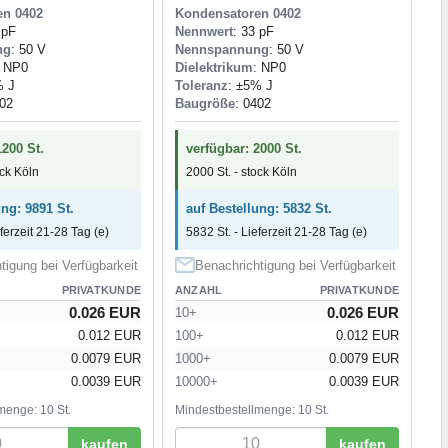
en 0402
Kondensatoren 0402
 pF
Nennwert
: 33 pF
ng
: 50 V
Nennspannung
: 50 V
: NP0
Dielektrikum
: NP0
% J
Toleranz
: ±5% J
402
Baugröße
: 0402
1200 St.
verfügbar: 2000 St.
ock Köln
2000 St. - stock Köln
ung: 9891 St.
auf Bestellung: 5832 St.
eferzeit 21-28 Tag (e)
5832 St. - Lieferzeit 21-28 Tag (e)
tigung bei Verfügbarkeit
Benachrichtigung bei Verfügbarkeit
PRIVATKUNDE
ANZAHL
PRIVATKUNDE
0.026 EUR
0.026 EUR
10+
0.012 EUR
100+
0.012 EUR
0.0079 EUR
1000+
0.0079 EUR
0.0039 EUR
10000+
0.0039 EUR
menge: 10 St.
Mindestbestellmenge: 10 St.
kaufen
kaufen