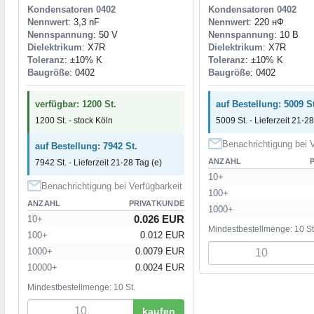
Kondensatoren 0402
Kondensatoren 0402
Nennwert
: 3,3 nF
Nennwert
: 220 нФ
Nennspannung
: 50 V
Nennspannung
: 10 В
Dielektrikum
: X7R
Dielektrikum
: X7R
Toleranz
: ±10% K
Toleranz
: ±10% K
Baugröße
: 0402
Baugröße
: 0402
verfügbar: 1200 St.
auf Bestellung: 5009 St
1200 St. - stock Köln
5009 St. - Lieferzeit 21-28
Benachrichtigung bei V
auf Bestellung: 7942 St.
ANZAHL
7942 St. - Lieferzeit 21-28 Tag (e)
10+
Benachrichtigung bei Verfügbarkeit
100+
ANZAHL
PRIVATKUNDE
1000+
0.026 EUR
10+
Mindestbestellmenge: 10 St
100+
0.012 EUR
1000+
0.0079 EUR
10000+
0.0024 EUR
Mindestbestellmenge: 10 St.
kaufen