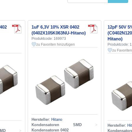
402
1uF 6,3V 10% X5R 0402
12pF 50V 5
(0402X105K063NU-Hitano)
(C0402N12
Hitano)
Produktcode: 169973
zu Favoriten hinzufügen
Produktcode: 
zu Favorite
Hersteller
:
Hitano
Kondensatoren SMD
>
Hersteller
:
Hi
Kondensatoren 0402
MD
>
Kondensa