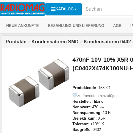
KATALOG
NEUE ANKÜNFTE
BEZAHLUNG UND LIEFERUNG
AGB
I
Produkte
>
Kondensatoren SMD
>
Kondensatoren 0402
470nF 10V 10% X5R 
(C0402X474K100NU-H
Produktcode
: 153921
zu Favoriten hinzufügen
Hersteller
:
Hitano
Nennwert
: 470 нФ
Nennspannung
: 10 В
Dielektrikum
: X5R
Toleranz
: ±10% K
Baugröße
: 0402