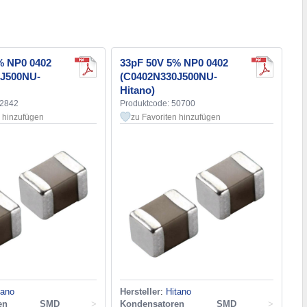
% NP0 0402
33pF 50V 5% NP0 0402
0J500NU-
(C0402N330J500NU-
Hitano)
12842
Produktcode: 50700
n hinzufügen
zu Favoriten hinzufügen
tano
Hersteller
:
Hitano
toren SMD
>
Kondensatoren SMD
>