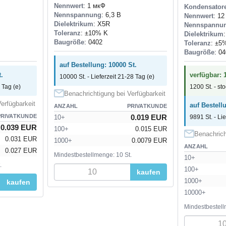
Nennwert
: 1 мкФ
Kondensator
Nennspannung
: 6,3 В
Nennwert
: 12
Dielektrikum
: X5R
Nennspannu
Toleranz
: ±10% K
Dielektrikum
Baugröße
: 0402
Toleranz
: ±5
Baugröße
: 0
auf Bestellung: 10000 St.
.
verfügbar: 
10000 St. - Lieferzeit 21-28 Tag (e)
 Tag (e)
1200 St. - st
Benachrichtigung bei Verfügbarkeit
erfügbarkeit
auf Bestell
ANZAHL
PRIVATKUNDE
PRIVATKUNDE
0.019 EUR
10+
9891 St. - Li
0.039 EUR
100+
0.015 EUR
Benachrich
0.031 EUR
1000+
0.0079 EUR
ANZAHL
0.027 EUR
Mindestbestellmenge: 10 St.
10+
.
100+
kaufen
1000+
kaufen
10000+
Mindestbestell