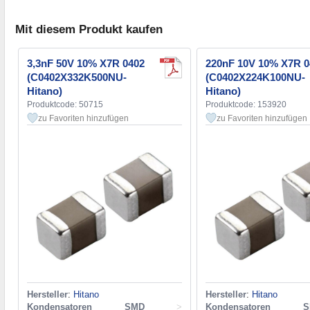
Mit diesem Produkt kaufen
3,3nF 50V 10% X7R 0402
220nF 10V 10% X7R 0
(C0402X332K500NU-
(C0402X224K100NU-
Hitano)
Hitano)
Produktcode: 50715
Produktcode: 153920
zu Favoriten hinzufügen
zu Favoriten hinzufügen
Hersteller
:
Hitano
Hersteller
:
Hitano
Kondensatoren SMD
>
Kondensatoren S