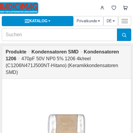
KATALOG
Privatkunde
DE
Togg
navi
Produkte
>
Kondensatoren SMD
>
Kondensatoren
1206
>
470pF 50V NP0 5% 1206 4k/reel
(C1206N471J500NT-Hitano) (Keramikkondensatoren
SMD)