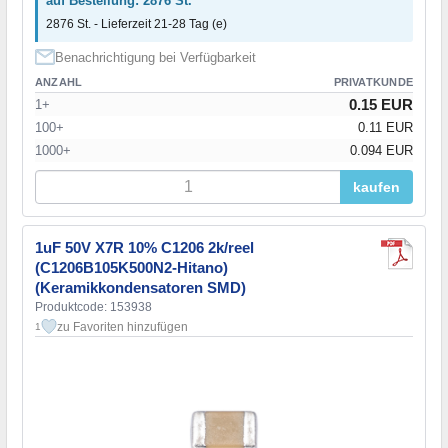
auf Bestellung: 2876 St.
2876 St. - Lieferzeit 21-28 Tag (e)
Benachrichtigung bei Verfügbarkeit
ANZAHL
PRIVATKUNDE
0.15 EUR
1+
100+
0.11 EUR
1000+
0.094 EUR
kaufen
1uF 50V X7R 10% C1206 2k/reel
(C1206B105K500N2-Hitano)
(Keramikkondensatoren SMD)
Produktcode: 153938
zu Favoriten hinzufügen
1