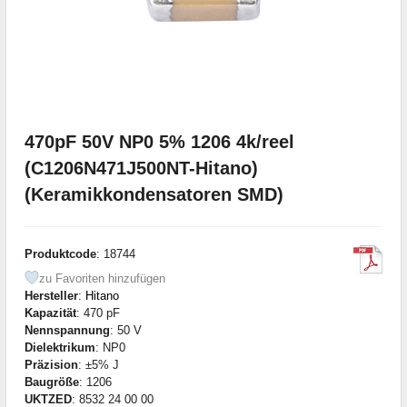
470pF 50V NP0 5% 1206 4k/reel
(C1206N471J500NT-Hitano)
(Keramikkondensatoren SMD)
Produktcode
: 18744
zu Favoriten hinzufügen
Hersteller
:
Hitano
Kapazität
: 470 pF
Nennspannung
: 50 V
Dielektrikum
: NP0
Präzision
: ±5% J
Baugröße
: 1206
UKTZED
: 8532 24 00 00