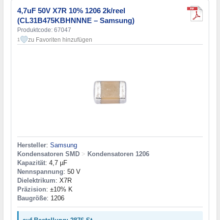
4,7uF 50V X7R 10% 1206 2k/reel
(CL31B475KBHNNNE – Samsung)
Produktcode: 67047
zu Favoriten hinzufügen
1
Hersteller
:
Samsung
Kondensatoren SMD
>
Kondensatoren 1206
Kapazität
: 4,7 µF
Nennspannung
: 50 V
Dielektrikum
: X7R
Präzision
: ±10% K
Baugröße
: 1206