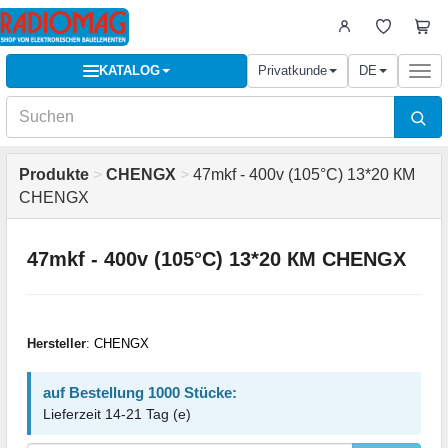
KATALOG
Privatkunde
DE
Togg
navi
Produkte
>
CHENGX
>
47mkf - 400v (105°C) 13*20 КМ
CHENGX
47mkf - 400v (105°C) 13*20 КМ CHENGX
Hersteller
:
CHENGX
auf Bestellung 1000 Stücke:
Lieferzeit 14-21 Tag (e)