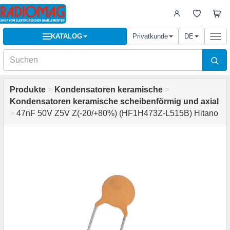
KATALOG
Privatkunde
DE
Togg
navi
Produkte
>
Kondensatoren keramische
>
Kondensatoren keramische scheibenförmig und axial
>
47nF 50V Z5V Z(-20/+80%) (HF1H473Z-L515B) Hitano