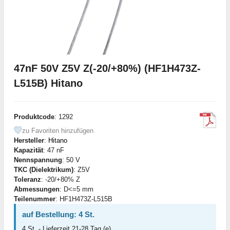
47nF 50V Z5V Z(-20/+80%) (HF1H473Z-
L515B) Hitano
Produktcode
: 1292
zu Favoriten hinzufügen
Hersteller
:
Hitano
Kapazität
: 47 nF
Nennspannung
: 50 V
TKC (Dielektrikum)
: Z5V
Toleranz
: -20/+80% Z
Abmessungen
: D<=5 mm
Teilenummer
: HF1H473Z-L515B
auf Bestellung: 4 St.
4 St. - Lieferzeit 21-28 Tag (e)