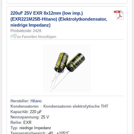
220uF 25V EXR 8x12mm (low imp.)
(EXR221M25B-Hitano) (Elektrolytkondensator,
niedrige Impedanz)
Produktcode: 2428
zu Favoriten hinzufügen
2
Hersteller
:
Hitano
Kondensatoren
>
Kondensatoren elektrolytische THT
Kapazität
: 220 µF
Nennspannung
: 25 V
Reihe
: EXR
Typ
: niedrige Impedanz
Temperaturbereich
: -40...+105°C