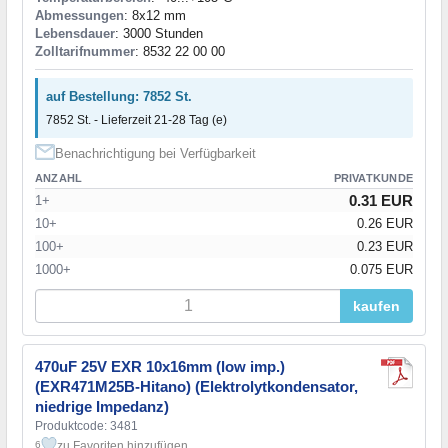
Abmessungen
: 8x12 mm
Lebensdauer
: 3000 Stunden
Zolltarifnummer
: 8532 22 00 00
auf Bestellung: 7852 St.
7852 St. - Lieferzeit 21-28 Tag (e)
Benachrichtigung bei Verfügbarkeit
ANZAHL
PRIVATKUNDE
0.31 EUR
1+
10+
0.26 EUR
100+
0.23 EUR
1000+
0.075 EUR
kaufen
470uF 25V EXR 10x16mm (low imp.)
(EXR471M25B-Hitano) (Elektrolytkondensator,
niedrige Impedanz)
Produktcode: 3481
zu Favoriten hinzufügen
6