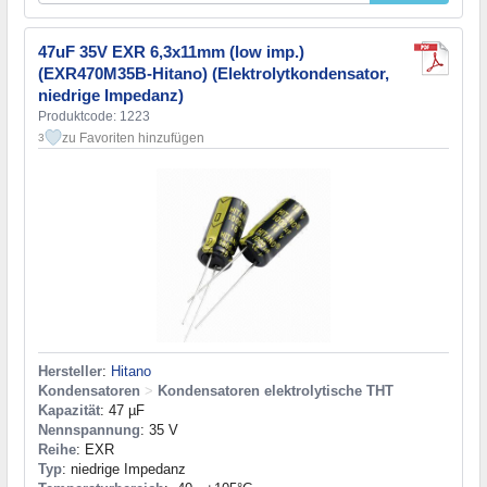
47uF 35V EXR 6,3x11mm (low imp.)
(EXR470M35B-Hitano) (Elektrolytkondensator,
niedrige Impedanz)
Produktcode: 1223
zu Favoriten hinzufügen
3
Hersteller
:
Hitano
Kondensatoren
>
Kondensatoren elektrolytische THT
Kapazität
: 47 µF
Nennspannung
: 35 V
Reihe
: EXR
Typ
: niedrige Impedanz