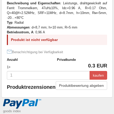
Beschreibung und Eigenschaften
: Leistungs, drahtgewickelt auf
Ferrit Trommelkern, 47uH±10%, Idc=0.96 A, R=0.17 Ohm,
Q=40@f=2.52MHz, SRF=11MHz, d=8.7mm, h=10mm, Rм=5mm,
-20...+80°C
Typ
: Radial
Abmessungen
: d=8,7 mm; h=10 mm; R=5 mm
Betriebsstrom, A
: 0,96 А
Produkt ist nicht verfügbar
Benachrichtigung bei Verfügbarkeit
Anzahl
Privatkunde
0.3 EUR
1+
kaufen
Produktbewertung abgeben
Produktrezensionen
goods index