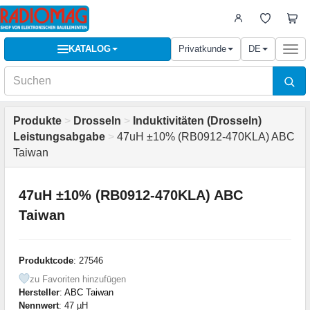
KATALOG
Privatkunde
DE
Togg
navi
Produkte
>
Drosseln
>
Induktivitäten (Drosseln)
Leistungsabgabe
>
47uH ±10% (RB0912-470KLA) ABC
Taiwan
47uH ±10% (RB0912-470KLA) ABC
Taiwan
Produktcode
: 27546
zu Favoriten hinzufügen
Hersteller
:
ABC Taiwan
Nennwert
: 47 µH