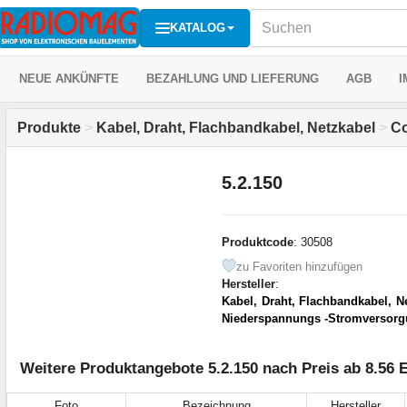
KATALOG
NEUE ANKÜNFTE
BEZAHLUNG UND LIEFERUNG
AGB
I
Produkte
>
Kabel, Draht, Flachbandkabel, Netzkabel
>
Co
5.2.150
Produktcode
: 30508
zu Favoriten hinzufügen
Hersteller
:
Kabel, Draht, Flachbandkabel, N
Niederspannungs -Stromversor
Weitere Produktangebote 5.2.150 nach Preis ab 8.56 
Foto
Bezeichnung
Hersteller