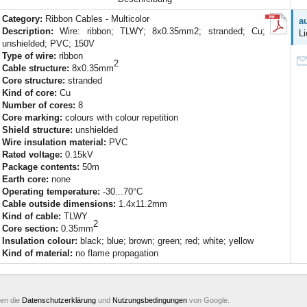
Category:
Ribbon Cables - Multicolor
a
Description:
Wire: ribbon; TLWY; 8x0.35mm2; stranded; Cu;
Li
unshielded; PVC; 150V
Type of wire:
ribbon
2
Cable structure:
8x0.35mm
Core structure:
stranded
Kind of core:
Cu
Number of cores:
8
Core marking:
colours with colour repetition
Shield structure:
unshielded
Wire insulation material:
PVC
Rated voltage:
0.15kV
Package contents:
50m
Earth core:
none
Operating temperature:
-30...70°C
Cable outside dimensions:
1.4x11.2mm
Kind of cable:
TLWY
2
Core section:
0.35mm
Insulation colour:
black; blue; brown; green; red; white; yellow
Kind of material:
no flame propagation
ten die
Datenschutzerklärung
und
Nutzungsbedingungen
von Google.