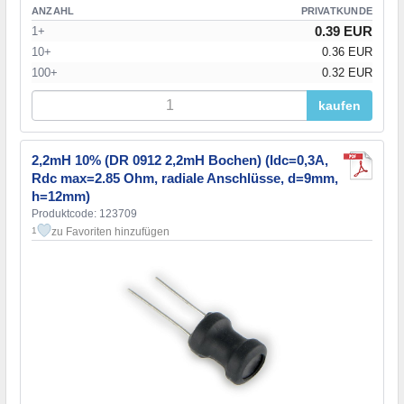
ANZAHL
PRIVATKUNDE
0.39 EUR
1+
10+
0.36 EUR
100+
0.32 EUR
kaufen
2,2mH 10% (DR 0912 2,2mH Bochen) (Idc=0,3А,
Rdc max=2.85 Ohm, radiale Anschlüsse, d=9mm,
h=12mm)
Produktcode: 123709
zu Favoriten hinzufügen
1