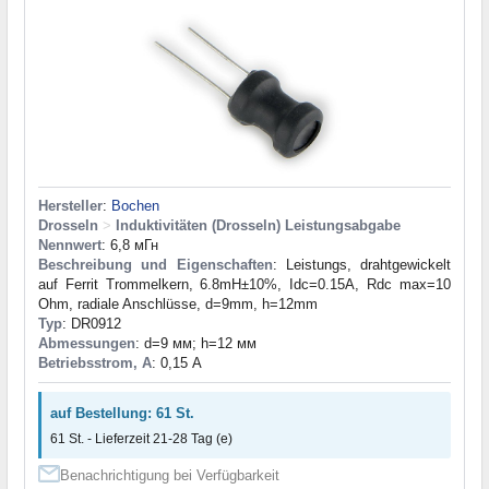
Hersteller
:
Bochen
Drosseln
>
Induktivitäten (Drosseln) Leistungsabgabe
Nennwert
: 6,8 мГн
Beschreibung und Eigenschaften
: Leistungs, drahtgewickelt
auf Ferrit Trommelkern, 6.8mH±10%, Idc=0.15A, Rdc max=10
Ohm, radiale Anschlüsse, d=9mm, h=12mm
Typ
: DR0912
Abmessungen
: d=9 мм; h=12 мм
Betriebsstrom, A
: 0,15 А
auf Bestellung: 61 St.
61 St. - Lieferzeit 21-28 Tag (e)
Benachrichtigung bei Verfügbarkeit