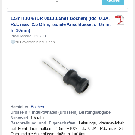
kaufen
1,5mH 10% (DR 0810 1.5mH Bochen) (Idc=0,3А,
Rdc max=2.5 Ohm, radiale Anschlüsse, d=8mm,
h=10mm)
Produktcode: 123708
zu Favoriten hinzufügen
Hersteller
:
Bochen
Drosseln
>
Induktivitäten (Drosseln) Leistungsabgabe
Nennwert
: 1,5 мГн
Beschreibung und Eigenschaften
: Leistungs, drahtgewickelt
auf Ferrit Trommelkern, 1.5mH±10%, Idc=0.3A, Rdc max=2.5
Ohm, radiale Anschlüsse, d=8mm, h=10mm