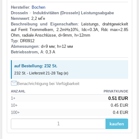
Hersteller
:
Bochen
Drosseln
>
Induktivitäten (Drosseln) Leistungsabgabe
Nennwert
: 2,2 мГн
Beschreibung und Eigenschaften
: Leistungs, drahtgewickelt
auf Ferrit Trommelkern, 2.2mH±10%, Idc=0.3A, Rdc max=2.85
Ohm, radiale Anschlüsse, d=9mm, h=12mm
Typ
: DR0912
Abmessungen
: d=9 мм; h=12 мм
Betriebsstrom, A
: 0,3 А
auf Bestellung: 232 St.
232 St. - Lieferzeit 21-28 Tag (e)
Benachrichtigung bei Verfügbarkeit
ANZAHL
PRIVATKUNDE
0.51 EUR
1+
10+
0.45 EUR
100+
0.4 EUR
kaufen