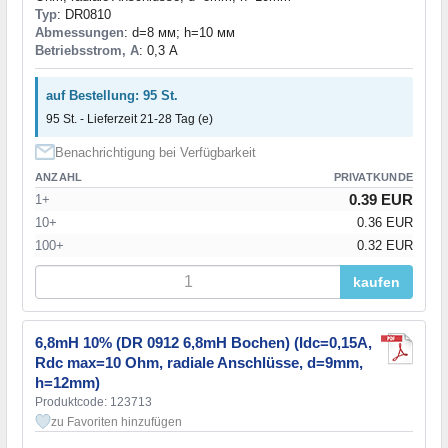
Typ
: DR0810
Abmessungen
: d=8 мм; h=10 мм
Betriebsstrom, A
: 0,3 А
auf Bestellung: 95 St.
95 St. - Lieferzeit 21-28 Tag (e)
Benachrichtigung bei Verfügbarkeit
ANZAHL
PRIVATKUNDE
0.39 EUR
1+
10+
0.36 EUR
100+
0.32 EUR
kaufen
6,8mH 10% (DR 0912 6,8mH Bochen) (Idc=0,15А,
Rdc max=10 Ohm, radiale Anschlüsse, d=9mm,
h=12mm)
Produktcode: 123713
zu Favoriten hinzufügen