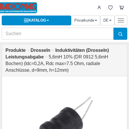
KATALOG
Privatkunde
DE
Togg
navi
Produkte
>
Drosseln
>
Induktivitäten (Drosseln)
Leistungsabgabe
>
5,6mH 10% (DR 0912 5,6mH
Bochen) (Idc=0,2А, Rdc max=7.5 Ohm, radiale
Anschlüsse, d=9mm, h=12mm)