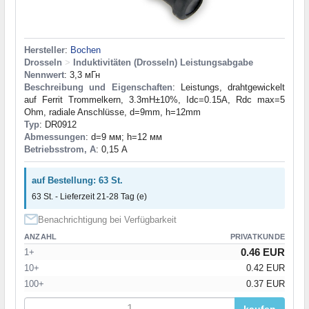
Hersteller
:
Bochen
Drosseln
>
Induktivitäten (Drosseln) Leistungsabgabe
Nennwert
: 3,3 мГн
Beschreibung und Eigenschaften
: Leistungs, drahtgewickelt
auf Ferrit Trommelkern, 3.3mH±10%, Idc=0.15A, Rdc max=5
Ohm, radiale Anschlüsse, d=9mm, h=12mm
Typ
: DR0912
Abmessungen
: d=9 мм; h=12 мм
Betriebsstrom, A
: 0,15 А
auf Bestellung: 63 St.
63 St. - Lieferzeit 21-28 Tag (e)
Benachrichtigung bei Verfügbarkeit
ANZAHL
PRIVATKUNDE
0.46 EUR
1+
10+
0.42 EUR
100+
0.37 EUR