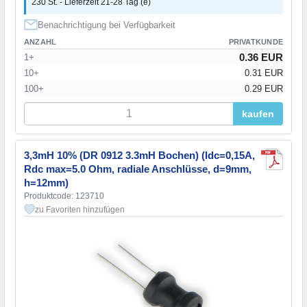
230 St. - Lieferzeit 21-28 Tag (e)
Benachrichtigung bei Verfügbarkeit
ANZAHL
PRIVATKUNDE
0.36 EUR
1+
10+
0.31 EUR
100+
0.29 EUR
kaufen
3,3mH 10% (DR 0912 3.3mH Bochen) (Idc=0,15А,
Rdc max=5.0 Ohm, radiale Anschlüsse, d=9mm,
h=12mm)
Produktcode: 123710
zu Favoriten hinzufügen