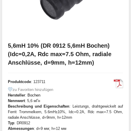
5,6mH 10% (DR 0912 5,6mH Bochen)
(Idc=0,2А, Rdc max=7.5 Ohm, radiale
Anschlüsse, d=9mm, h=12mm)
Produktcode
: 123711
zu Favoriten hinzufügen
Hersteller
:
Bochen
Nennwert
: 5,6 мГн
Beschreibung und Eigenschaften
: Leistungs, drahtgewickelt auf
Ferrit Trommelkern, 5.6mH±10%, Idc=0.2A, Rdc max=7.5 Ohm,
radiale Anschlüsse, d=9mm, h=12mm
Typ
: DR0912
Abmessungen
: d=9 мм; h=12 мм