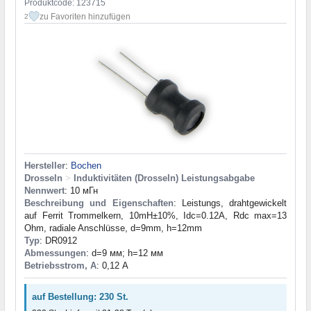
Produktcode: 123715
zu Favoriten hinzufügen
2
Hersteller
:
Bochen
Drosseln
>
Induktivitäten (Drosseln) Leistungsabgabe
Nennwert
: 10 мГн
Beschreibung und Eigenschaften
: Leistungs, drahtgewickelt
auf Ferrit Trommelkern, 10mH±10%, Idc=0.12A, Rdc max=13
Ohm, radiale Anschlüsse, d=9mm, h=12mm
Typ
: DR0912
Abmessungen
: d=9 мм; h=12 мм
Betriebsstrom, A
: 0,12 А
auf Bestellung: 230 St.