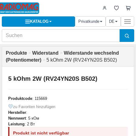
KATALOG
Privatkunde
DE
Togg
navi
Produkte
>
Widerstand
>
Widerstande wechselnd
(Potentiometer)
>
5 kOhm 2W (RV24YN20S B502)
5 kOhm 2W (RV24YN20S B502)
Produktcode
: 115669
zu Favoriten hinzufügen
Hersteller
:
Nennwert
: 5 кОм
Leistung
: 2 Вт
Produkt ist nicht verfügbar