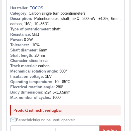
Hersteller
:
TOCOS
Category:
Carbon single turn potentiometers
Description:
Potentiometer: shaft; 5kΩ; 300mW; ±10%; 6mm;
carbon; 1kV; -10÷85°C
Type of potentiometer:
shaft
Resistance:
5kΩ
Power:
0.3W
Tolerance:
±10%
Shaft diameter:
6mm
Shaft length:
20mm
Characteristics:
linear
Track material:
carbon
Mechanical rotation angle:
300°
Insulation voltage:
1kV
Operating temperature:
-10...85°C
Electrical rotation angle:
280°
Body dimensions:
Ø24.6x13.5mm
Max number of cycles:
1000
Produkt ist nicht verfügbar
Benachrichtigung bei Verfügbarkeit
kaufen