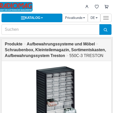
KATALOG
Privatkunde
DE
Togg
navi
Produkte
>
Aufbewahrungssysteme und Möbel
>
Schraubenbox, Kleinteilemagazin, Sortimentskasten,
Aufbewahrungssystem Treston
>
550C-3 TRESTON