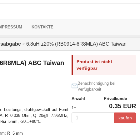
MPRESSUM
KONTAKTE
ngsabgabe
>
6,8uH ±20% (RB0914-6R8MLA) ABC Taiwan
Produkt ist nicht
-6R8MLA) ABC Taiwan
verfügbar
Benachrichtigung bei
Verfügbarkeit
Anzahl
Privatkunde
0.35 EUR
1+
n
: Leistungs, drahtgewickelt auf Ferrit
0 A, R=0.039 Ohm, Q=20@f=7.96MHz,
kaufen
Rм=5mm, -20...+80°C
 mm; R=5 mm