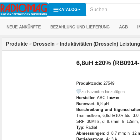
KATALOG
NEUE ANKÜNFTE
BEZAHLUNG UND LIEFERUNG
AGB
I
Produkte
>
Drosseln
>
Induktivitäten (Drosseln) Leistu
6,8uH ±20% (RB0914
Produktcode
: 27549
zu Favoriten hinzufügen
Hersteller
:
ABC Taiwan
Nennwert
: 6,8 µH
Beschreibung und Eigenschafte
Trommelkern, 6,8uH±10%,Idc=3.
SRF=30MHz, d=8.7mm, h=12mm, 
Typ
: Radial
Abmessungen
: d=8,7 mm; h=12
Betriebsstrom, A
: 3 A