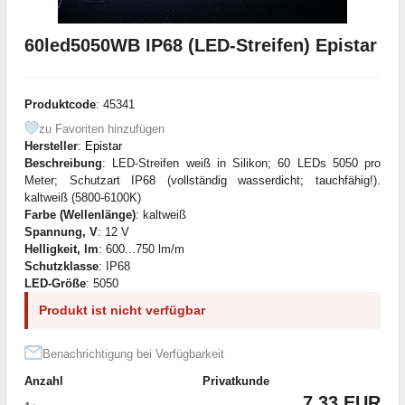
60led5050WB IP68 (LED-Streifen) Epistar
Produktcode
: 45341
zu Favoriten hinzufügen
Hersteller
:
Epistar
Beschreibung
: LED-Streifen weiß in Silikon; 60 LEDs 5050 pro
Meter; Schutzart IP68 (vollständig wasserdicht; tauchfähig!).
kaltweiß (5800-6100K)
Farbe (Wellenlänge)
: kaltweiß
Spannung, V
: 12 V
Helligkeit, lm
: 600...750 lm/m
Schutzklasse
: IP68
LED-Größe
: 5050
Produkt ist nicht verfügbar
Benachrichtigung bei Verfügbarkeit
Anzahl
Privatkunde
7.33 EUR