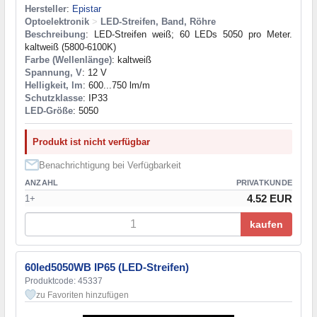
Hersteller
:
Epistar
Optoelektronik
>
LED-Streifen, Band, Röhre
Beschreibung
: LED-Streifen weiß; 60 LEDs 5050 pro Meter.
kaltweiß (5800-6100K)
Farbe (Wellenlänge)
: kaltweiß
Spannung, V
: 12 V
Helligkeit, lm
: 600...750 lm/m
Schutzklasse
: IP33
LED-Größe
: 5050
Produkt ist nicht verfügbar
Benachrichtigung bei Verfügbarkeit
ANZAHL
PRIVATKUNDE
4.52 EUR
1+
kaufen
60led5050WB IP65 (LED-Streifen)
Produktcode: 45337
zu Favoriten hinzufügen