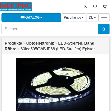
KATALOG
Privatkunde
DE
Togg
navi
Produkte
>
Optoelektronik
>
LED-Streifen, Band,
Röhre
>
60led5050WB IP68 (LED-Streifen) Epistar