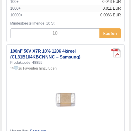
100+
0.043 EUR
1000+
0.011 EUR
10000+
0.0086 EUR
Mindestbestellmenge: 10 St.
kaufen
100nF 50V X7R 10% 1206 4k/reel
(CL31B104KBCNNNC – Samsung)
Produktcode: 48855
zu Favoriten hinzufügen
10