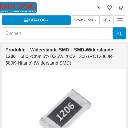
KATALOG
Privatkunde
DE
Togg
navi
Produkte
>
Widerstande SMD
>
SMD-Widerstande
1206
>
680 kOhm 5% 0,25W 200V 1206 (RC1206JR-
680K-Hitano) (Widerstand SMD)