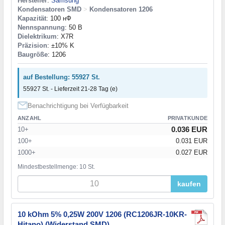
Hersteller
:
Samsung
Kondensatoren SMD
>
Kondensatoren 1206
Kapazität
: 100 нФ
Nennspannung
: 50 В
Dielektrikum
: X7R
Präzision
: ±10% K
Baugröße
: 1206
auf Bestellung: 55927 St.
55927 St. - Lieferzeit 21-28 Tag (e)
Benachrichtigung bei Verfügbarkeit
ANZAHL
PRIVATKUNDE
0.036 EUR
10+
100+
0.031 EUR
1000+
0.027 EUR
Mindestbestellmenge: 10 St.
kaufen
10 kOhm 5% 0,25W 200V 1206 (RC1206JR-10KR-
Hitano) (Widerstand SMD)