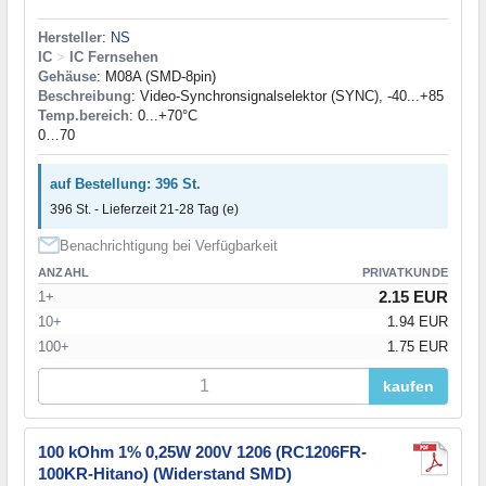
Hersteller
:
NS
IC
>
IC Fernsehen
Gehäuse
: M08A (SMD-8pin)
Beschreibung
: Video-Synchronsignalselektor (SYNC), -40...+85
Temp.bereich
: 0...+70°C
0…70
auf Bestellung: 396 St.
396 St. - Lieferzeit 21-28 Tag (e)
Benachrichtigung bei Verfügbarkeit
ANZAHL
PRIVATKUNDE
2.15 EUR
1+
10+
1.94 EUR
100+
1.75 EUR
kaufen
100 kOhm 1% 0,25W 200V 1206 (RC1206FR-
100KR-Hitano) (Widerstand SMD)