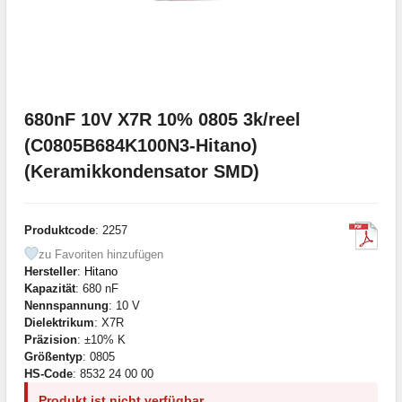
680nF 10V X7R 10% 0805 3k/reel
(C0805B684K100N3-Hitano)
(Keramikkondensator SMD)
Produktcode
: 2257
zu Favoriten hinzufügen
Hersteller
:
Hitano
Kapazität
: 680 nF
Nennspannung
: 10 V
Dielektrikum
: X7R
Präzision
: ±10% K
Größentyp
: 0805
HS-Code
: 8532 24 00 00
Produkt ist nicht verfügbar