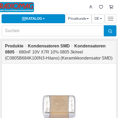
KATALOG
Privatkunde
DE
Togg
navi
Produkte
>
Kondensatoren SMD
>
Kondensatoren
0805
>
680nF 10V X7R 10% 0805 3k/reel
(C0805B684K100N3-Hitano) (Keramikkondensator SMD)