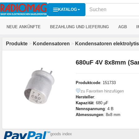
KATALOG
NEUE ANKÜNFTE
BEZAHLUNG UND LIEFERUNG
AGB
I
Produkte
>
Kondensatoren
>
Kondensatoren elektrolyti
680uF 4V 8x8mm (Sa
Produktcode
: 151733
zu Favoriten hinzufügen
Hersteller
:
Kapazität
: 680 µF
Nennspannung
: 4 В
Abmessungen
: 8x8 mm
goods index