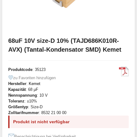
68uF 10V size-D 10% (TAJD686K010R-
AVX) (Tantal-Kondensator SMD) Kemet
Produktcode
: 35123
zu Favoriten hinzufügen
Hersteller
:
Kemet
Kapazität
: 68 µF
Nennspannung
: 10 V
Toleranz
: ±10%
Größentyp
: Size-D
Zolltarifnummer
: 8532 21 00 00
Produkt ist nicht verfügbar
Benachrichtigung bei Verfügbarkeit