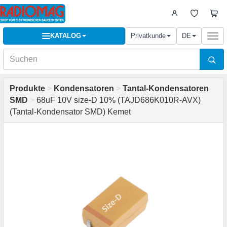
KATALOG
Privatkunde
DE
Togg
navi
Produkte
>
Kondensatoren
>
Tantal-Kondensatoren
SMD
>
68uF 10V size-D 10% (TAJD686K010R-AVX)
(Tantal-Kondensator SMD) Kemet