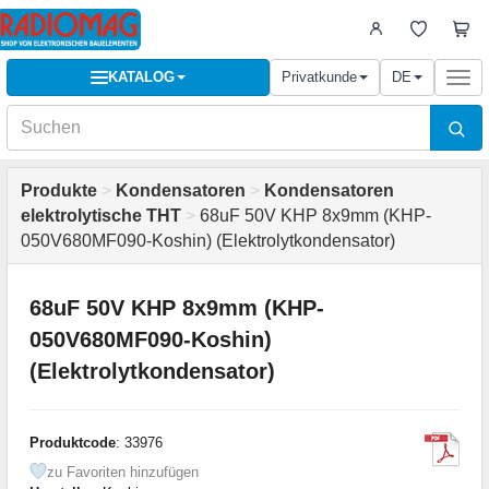
KATALOG
Privatkunde
DE
Togg
navi
Produkte
>
Kondensatoren
>
Kondensatoren
elektrolytische THT
>
68uF 50V KHP 8x9mm (KHP-
050V680MF090-Koshin) (Elektrolytkondensator)
68uF 50V KHP 8x9mm (KHP-
050V680MF090-Koshin)
(Elektrolytkondensator)
Produktcode
: 33976
zu Favoriten hinzufügen