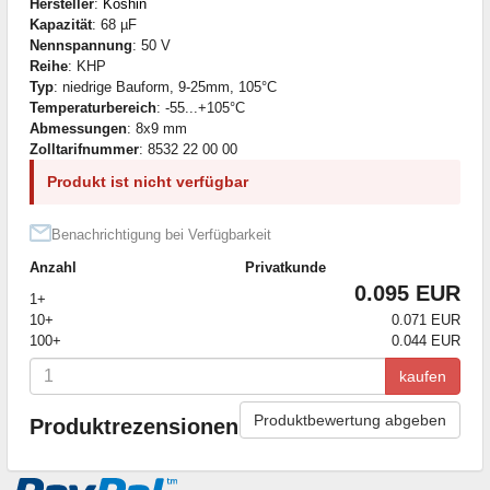
Hersteller
:
Koshin
Kapazität
: 68 µF
Nennspannung
: 50 V
Reihe
: KHP
Typ
: niedrige Bauform, 9-25mm, 105°C
Temperaturbereich
: -55...+105°C
Abmessungen
: 8x9 mm
Zolltarifnummer
: 8532 22 00 00
Produkt ist nicht verfügbar
Benachrichtigung bei Verfügbarkeit
Anzahl
Privatkunde
0.095 EUR
1+
10+
0.071 EUR
100+
0.044 EUR
kaufen
Produktbewertung abgeben
Produktrezensionen