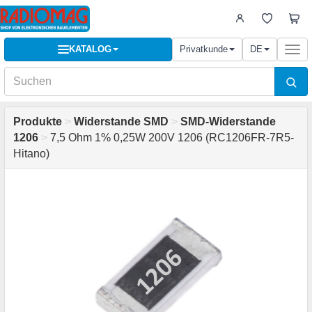
KATALOG
Privatkunde
DE
Togg
navi
Produkte
>
Widerstande SMD
>
SMD-Widerstande
1206
>
7,5 Ohm 1% 0,25W 200V 1206 (RC1206FR-7R5-
Hitano)