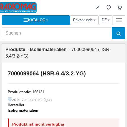
KATALOG
Privatkunde
DE
Togg
navi
Produkte
>
Isoliermaterialien
>
7000099064 (HSR-
6.4/3.2-YG)
7000099064 (HSR-6.4/3.2-YG)
Produktcode
: 166131
zu Favoriten hinzufügen
Hersteller
:
Isoliermaterialien
Produkt ist nicht verfügbar