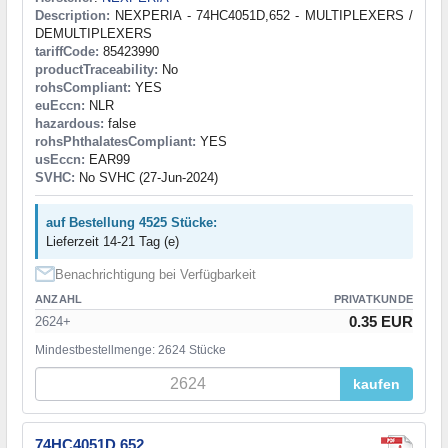
Description:
NEXPERIA - 74HC4051D,652 - MULTIPLEXERS /
DEMULTIPLEXERS
tariffCode:
85423990
productTraceability:
No
rohsCompliant:
YES
euEccn:
NLR
hazardous:
false
rohsPhthalatesCompliant:
YES
usEccn:
EAR99
SVHC:
No SVHC (27-Jun-2024)
auf Bestellung 4525 Stücke:
Lieferzeit 14-21 Tag (e)
Benachrichtigung bei Verfügbarkeit
ANZAHL
PRIVATKUNDE
0.35 EUR
2624+
Mindestbestellmenge: 2624 Stücke
kaufen
74HC4051D,652