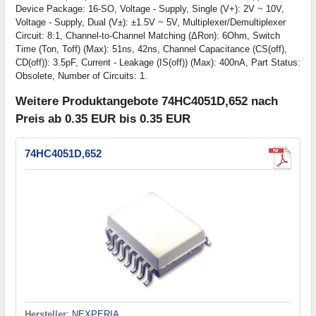
Device Package: 16-SO, Voltage - Supply, Single (V+): 2V ~ 10V,
Voltage - Supply, Dual (V±): ±1.5V ~ 5V, Multiplexer/Demultiplexer
Circuit: 8:1, Channel-to-Channel Matching (ΔRon): 6Ohm, Switch
Time (Ton, Toff) (Max): 51ns, 42ns, Channel Capacitance (CS(off),
CD(off)): 3.5pF, Current - Leakage (IS(off)) (Max): 400nA, Part Status:
Obsolete, Number of Circuits: 1.
Weitere Produktangebote 74HC4051D,652 nach
Preis ab 0.35 EUR bis 0.35 EUR
74HC4051D,652
Hersteller
:
NEXPERIA