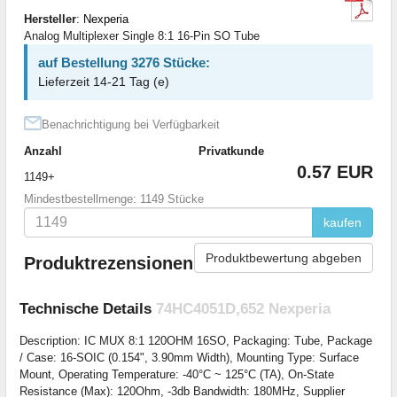
Hersteller
:
Nexperia
Analog Multiplexer Single 8:1 16-Pin SO Tube
auf Bestellung 3276 Stücke:
Lieferzeit 14-21 Tag (e)
Benachrichtigung bei Verfügbarkeit
Anzahl
Privatkunde
0.57 EUR
1149+
Mindestbestellmenge: 1149 Stücke
kaufen
Produktbewertung abgeben
Produktrezensionen
Technische Details
74HC4051D,652 Nexperia
Description: IC MUX 8:1 120OHM 16SO, Packaging: Tube, Package
/ Case: 16-SOIC (0.154", 3.90mm Width), Mounting Type: Surface
Mount, Operating Temperature: -40°C ~ 125°C (TA), On-State
Resistance (Max): 120Ohm, -3db Bandwidth: 180MHz, Supplier