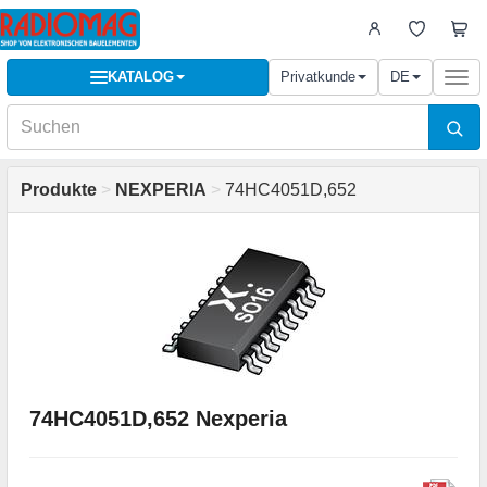
KATALOG
Privatkunde
DE
Togg
navi
Produkte
>
NEXPERIA
>
74HC4051D,652
74HC4051D,652 Nexperia