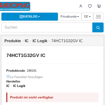
KATALOG
Privatkunde
DE
Togg
navi
Produkte
>
IC
>
IC Logik
>
74HCT1G32GV IC
74HCT1G32GV IC
Produktcode
: 198191
zu Favoriten hinzufügen
Hersteller
:
IC
>
IC Logik
Produkt ist nicht verfügbar