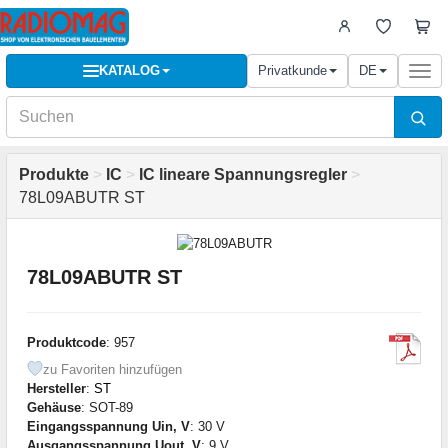
KATALOG
Privatkunde
DE
Togg
navi
Produkte
>
IC
>
IC lineare Spannungsregler
>
78L09ABUTR ST
78L09ABUTR ST
Produktcode
: 957
zu Favoriten hinzufügen
Hersteller
:
ST
Gehäuse
: SOT-89
Eingangsspannung Uin, V
: 30 V
Ausgangsspannung Uout, V
: 9 V